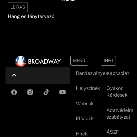
LEÍRÁS
Hang és fénytervező.
MENÜ
INFO
Rendezvények
Kapcsolat
Helyszínek
Gyakori
Kérdések
Városok
Adatvédelmi
szabályzat
Előadók
ÁSZF
Hírek