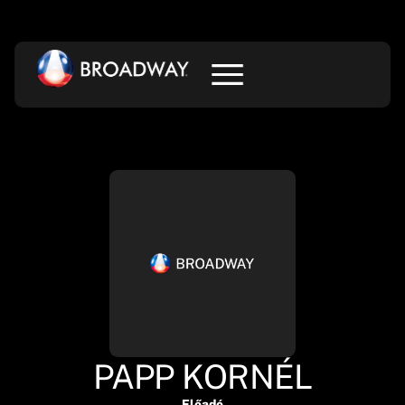
PAPP KORNÉL
Előadó