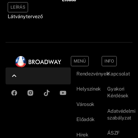
LEÍRÁS
Látványtervező
MENÜ
INFO
Rendezvények
Kapcsolat
Helyszínek
Gyakori
Kérdések
Városok
Adatvédelmi
szabályzat
Előadók
ÁSZF
Hírek