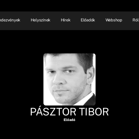
ndezvények
Helyszínek
Hírek
Előadók
Webshop
Ról
NHÁZ
ELŐADÓI EST
SHOW
PÁSZTOR TIBOR
Előadó