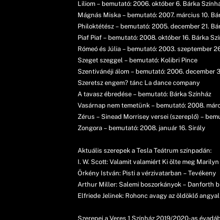
Liliom – bemutató: 2006. október 6. Bárka Szính
Mágnás Miska – bemutató: 2007. március 10. Bá
Philoktétész – bemutató: 2005. december 21. Bá
Piaf Piaf – bemutató: 2008. október 16. Bárka Sz
Rómeó és Júlia – bemutató: 2003. szeptember 26
Szeget szeggel – bemutató: Kolibri Pince
Szentivánéji álom – bemutató: 2006. december 3
Szeretsz engem? tánc La dance company
A tavasz ébredése – bemutató: Bárka Színház
Vasárnap nem temetünk – bemutató: 2008. márci
Zérus – Sinead Morrisey versei (szereplő) – bemut
Zongora – bemutató: 2008. január 16. Sirály
Aktuális szerepek a Tesla Teátrum színpadán:
I. W. Scott: Valamit valamiért Ki ölte meg Mari
Örkény István: Pisti a vérzivatarban – Tevékeny
Arthur Miller: Salemi boszorkányok – Danforth b
Elfriede Jelinek: Rohonc avagy az öldöklő angyal 
Szerepei a Veres 1 Színház 2019/2020-as évadá