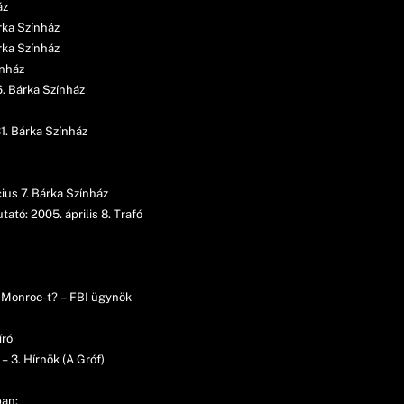
áz
rka Színház
rka Színház
ínház
. Bárka Színház
1. Bárka Színház
us 7. Bárka Színház
ató: 2005. április 8. Trafó
lyn Monroe-t? – FBI ügynök
író
– 3. Hírnök (A Gróf)
ban: