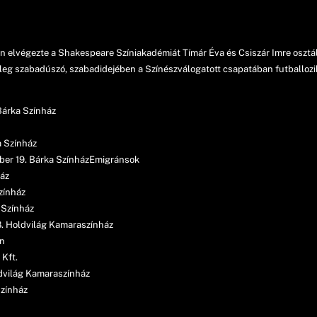
 elvégezte a Shakespeare Színiakadémiát Tímár Éva és Csiszár Imre osztál
enleg szabadúszó, szabadidejében a Színészválogatott csapatában futballozi
Bárka Színház
a Színház
óber 19. Bárka SzínházEmigránsok
áz
zínház
 Színház
8. Holdvilág Kamaraszínház
in
 Kft.
ldvilág Kamaraszínház
Színház