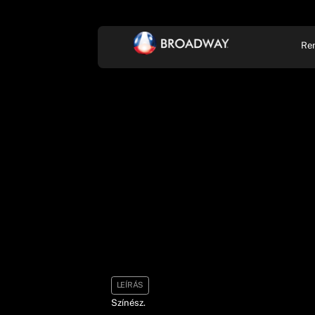
Re
KONCERT, ZENE
SZÍ
LEÍRÁS
Színész.