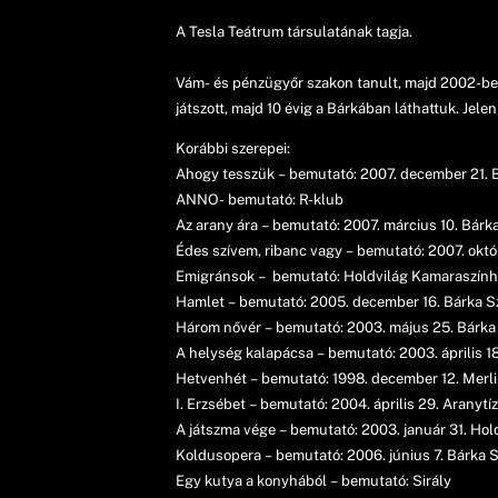
A Tesla Teátrum társulatának tagja.
Vám- és pénzügyőr szakon tanult, majd 2002-ben
játszott, majd 10 évig a Bárkában láthattuk. Jel
Korábbi szerepei:
Ahogy tesszük – bemutató: 2007. december 21. 
ANNO- bemutató: R-klub
Az arany ára – bemutató: 2007. március 10. Bárk
Édes szívem, ribanc vagy – bemutató: 2007. okt
Emigránsok – bemutató: Holdvilág Kamaraszính
Hamlet – bemutató: 2005. december 16. Bárka S
Három nővér – bemutató: 2003. május 25. Bárka
A helység kalapácsa – bemutató: 2003. április 1
Hetvenhét – bemutató: 1998. december 12. Merl
I. Erzsébet – bemutató: 2004. április 29. Aranytíz
A játszma vége – bemutató: 2003. január 31. Ho
Koldusopera – bemutató: 2006. június 7. Bárka 
Egy kutya a konyhából – bemutató: Sirály