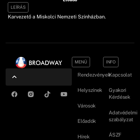
LEÍRÁS
Karvezető a Miskolci Nemzeti Színházban.
MENÜ
INFO
Rendezvények
Kapcsolat
Helyszínek
Gyakori
Kérdések
Városok
Adatvédelmi
szabályzat
Előadók
ÁSZF
Hírek