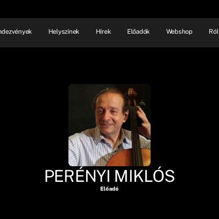
ndezvények
Helyszínek
Hírek
Előadók
Webshop
Ról
NHÁZ
ELŐADÓI EST
SHOW
PERÉNYI MIKLÓS
Előadó