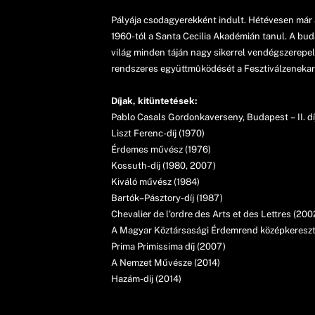
Pályája csodagyerekként indult. Hétévesen már 
1960-tól a Santa Cecilia Akadémián tanul. A bud
világ minden táján nagy sikerrel vendégszerepel.
rendszeres együttmûködését a Fesztiválzenekarr
Díjak, kitüntetések:
Pablo Casals Gordonkaverseny, Budapest – II. dí
Liszt Ferenc-díj (1970)
Érdemes művész (1976)
Kossuth-díj (1980, 2007)
Kiváló művész (1984)
Bartók–Pásztory-díj (1987)
Chevalier de l’ordre des Arts et des Lettres (200
A Magyar Köztársasági Érdemrend középkereszt
Prima Primissima díj (2007)
A Nemzet Művésze (2014)
Hazám-díj (2014)