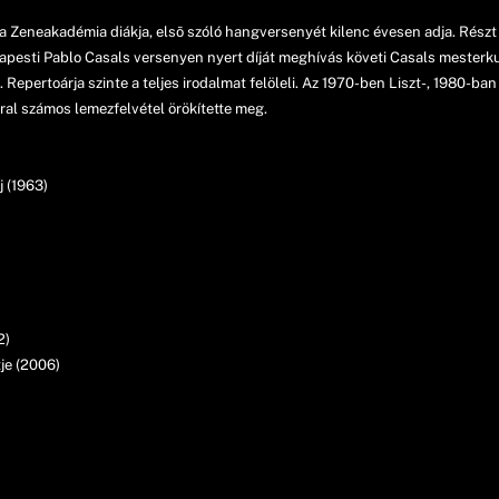
a Zeneakadémia diákja, elsõ szóló hangversenyét kilenc évesen adja. Részt
apesti Pablo Casals versenyen nyert díját meghívás követi Casals mesterkur
 Repertoárja szinte a teljes irodalmat felöleli. Az 1970-ben Liszt-, 1980-ba
al számos lemezfelvétel örökítette meg.
j (1963)
2)
je (2006)