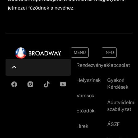
jelmezei fűződnek a nevéhez.
MENÜ
INFO
Rendezvények
Kapcsolat
Helyszínek
Gyakori
Kérdések
Városok
Adatvédelmi
szabályzat
Előadók
ÁSZF
Hírek