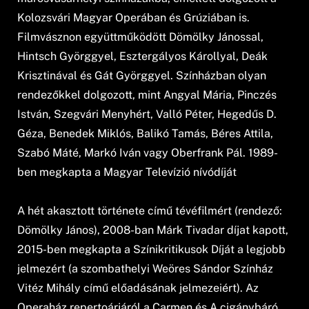
Kolozsvári Magyar Operában és Grúziában is.
Filmvásznon együttműködött Dömölky Jánossal,
Hintsch Györggyel, Esztergályos Károllyal, Deák
Krisztinával és Gát Györggyel. Színházban olyan
rendezőkkel dolgozott, mint Angyal Mária, Pinczés
István, Szegvári Menyhért, Valló Péter, Hegedűs D.
Géza, Benedek Miklós, Balikó Tamás, Béres Attila,
Szabó Máté, Markó Iván vagy Oberfrank Pál. 1989-
ben megkapta a Magyar Televízió nívódíját
A hét akasztott története című tévéfilmért (rendező:
Dömölky János), 2008-ban Márk Tivadar díjat kapott,
2015-ben megkapta a Színikritikusok Díját a legjobb
jelmezért (a szombathelyi Weöres Sándor Színház
Vitéz Mihály című előadásának jelmezeiért). Az
Operaház repertoárjáról a Carmen és A cigánybáró