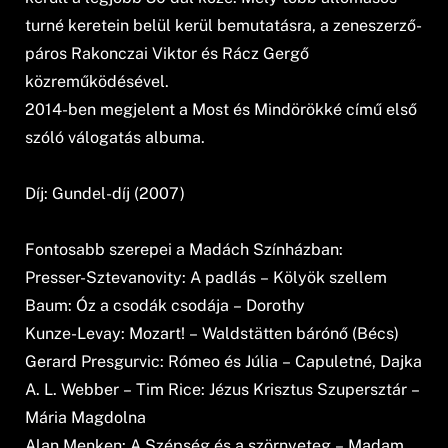
turné keretein belül kerül bemutatásra, a zeneszerző-
páros Rakonczai Viktor és Rácz Gergő
közreműködésével.
2014-ben megjelent a Most és Mindörökké című első
szóló válogatás albuma.
Díj: Gundel-díj (2007)
Fontosabb szerepei a Madách Színházban:
Presser-Sztevanovity: A padlás – Kölyök szellem
Baum: Óz a csodák csodája – Dorothy
Kunze-Levay: Mozart! – Waldstätten bárónő (Bécs)
Gerard Presgurvic: Rómeo és Júlia – Capuletné, Dajka
A. L. Webber – Tim Rice: Jézus Krisztus Szupersztár –
Mária Magdolna
Alan Menken: A Szépség és a szörnyeteg – Madam