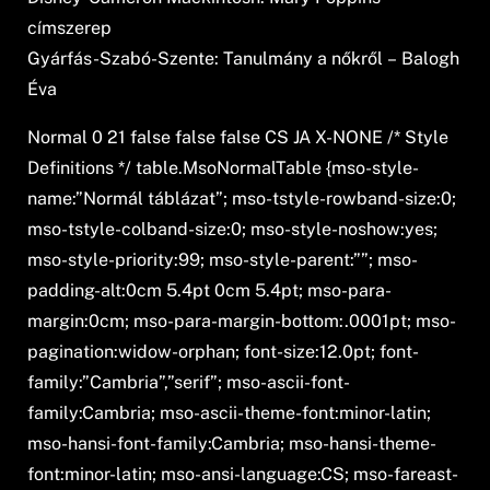
címszerep
Gyárfás-Szabó-Szente: Tanulmány a nőkről – Balogh
Éva
Normal 0 21 false false false CS JA X-NONE
/* Style
Definitions */ table.MsoNormalTable {mso-style-
name:”Normál táblázat”; mso-tstyle-rowband-size:0;
mso-tstyle-colband-size:0; mso-style-noshow:yes;
mso-style-priority:99; mso-style-parent:””; mso-
padding-alt:0cm 5.4pt 0cm 5.4pt; mso-para-
margin:0cm; mso-para-margin-bottom:.0001pt; mso-
pagination:widow-orphan; font-size:12.0pt; font-
family:”Cambria”,”serif”; mso-ascii-font-
family:Cambria; mso-ascii-theme-font:minor-latin;
mso-hansi-font-family:Cambria; mso-hansi-theme-
font:minor-latin; mso-ansi-language:CS; mso-fareast-