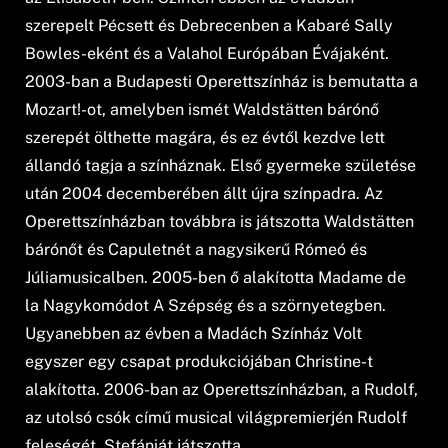
szerepelt Pécsett és Debrecenben a Kabaré Sally
Bowles-eként és a Valahol Európában Évájaként.
2003-ban a Budapesti Operettszínház is bemutatta a
Mozart!-ot, amelyben ismét Waldstätten bárónő
szerepét ölthette magára, és ez évtől kezdve lett
állandó tagja a színháznak. Első gyermeke születése
után 2004 decemberében állt újra színpadra. Az
Operettszínházban továbbra is játszotta Waldstätten
bárónőt és Capuletnét a nagysikerű Rómeó és
Júliamusicalben. 2005-ben ő alakította Madame de
la Nagykomódot A Szépség és a szörnyetegben.
Ugyanebben az évben a Madách Színház Volt
egyszer egy csapat produkciójában Christine-t
alakította. 2006-ban az Operettszínházban, a Rudolf,
az utolsó csók című musical világpremierjén Rudolf
feleségét, Stefániát játszotta.