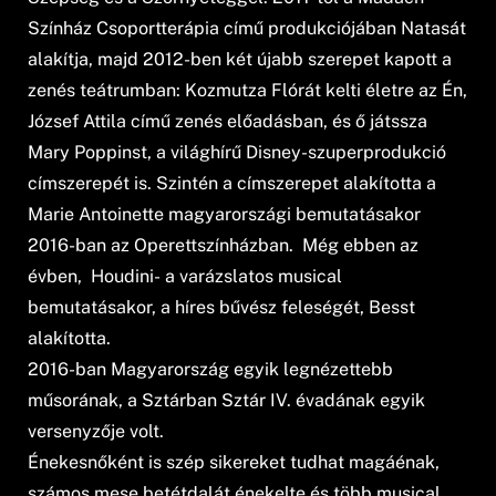
Színház Csoportterápia című produkciójában Natasát
alakítja, majd 2012-ben két újabb szerepet kapott a
zenés teátrumban: Kozmutza Flórát kelti életre az Én,
József Attila című zenés előadásban, és ő játssza
Mary Poppinst, a világhírű Disney-szuperprodukció
címszerepét is. Szintén a címszerepet alakította a
Marie Antoinette magyarországi bemutatásakor
2016-ban az Operettszínházban. Még ebben az
évben, Houdini- a varázslatos musical
bemutatásakor, a híres bűvész feleségét, Besst
alakította.
2016-ban Magyarország egyik legnézettebb
műsorának, a Sztárban Sztár IV. évadának egyik
versenyzője volt.
Énekesnőként is szép sikereket tudhat magáénak,
számos mese betétdalát énekelte és több musical