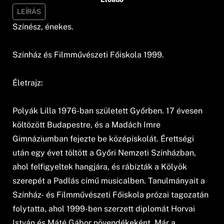
LEÍRÁS
Színész, énekes.
Színház és Filmművészeti Főiskola 1999.
Életrajz:
Polyák Lilla 1976-ban született Győrben. 17 évesen
költözött Budapestre, és a Madách Imre
Gimnáziumban fejezte be középiskolát. Érettségi
után egy évet töltött a Győri Nemzeti Színházban,
ahol felfigyeltek hangjára, és rábízták a Kölyök
szerepét a Padlás című musicalben. Tanulmányait a
Színház- és Filmművészeti Főiskola prózai tagozatán
folytatta, ahol 1999-ben szerzett diplomát Horvai
István és Máté Gábor növendékeként. Már a