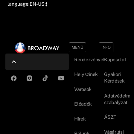
language:EN-US;}
MENÜ
INFO
Rendezvények
Kapcsolat
Helyszínek
Gyakori
Kérdések
Városok
Adatvédelmi
szabályzat
Előadók
ÁSZF
Hírek
Vásárlási
Rólunk