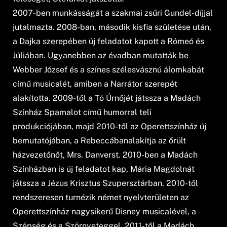
2007-ben munkásságát a szakmai zsűri Gundel-díjjal
jutalmazta. 2008-ban, második kisfia születése után,
a Dajka szerepében új feladatot kapott a Rómeó és
Júliában. Ugyanebben az évadban mutatták be
Webber József és a színes szélesvásznú álomkabát
című musicalét, amiben a Narrátor szerepét
alakította. 2009-től a Tó Úrnőjét játssza a Madách
Színház Spamalot című humorral teli
produkciójában, majd 2010-től az Operettszínház új
bemutatójában, a Rebeccábanalakítja az őrült
házvezetőnőt, Mrs. Danverst. 2010-ben a Madách
Színházban is új feladatot kap, Mária Magdolnát
játssza a Jézus Krisztus Szupersztárban. 2010-től
rendszeresen turnézik német nyelvterületen az
Operettszínház nagysikerű Disney musicalével, a
Szépség és a Szörnyeteggel. 2011-től a Madách