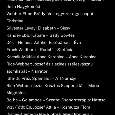
de la Nagykomód
Webber-Elton-Bródy: Volt egyszer egy csapat –
Christine
Silvester Levay: Elisabeth – Sissy
Kander-Ebb: Kabaré – Sally Bowles
Dés – Nemes: Valahol Európában – Éva
Frank Wildhorn – Rudolf – Stefánia
Kocsák-Miklós: Anna Karenina – Anna Karenina
Rice-Webber: József és a színes szélesvásznú
álomkabát – Narrátor
Idle-Du Prez: Spamalot – A Tó úrnője
Rice-Webber: Jézus Krisztus Szupersztár – Mária
Magdolna
Bolba – Galambos – Szente: Csoportterápia: Natasa
Vizy-Tóth: Én, József Attila – Kozmutza Flóra
Disney-Cameron Mackintosh: Mary Poppins –