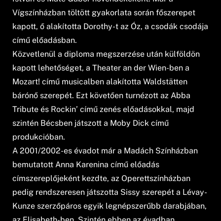
Vígszínházban töltött gyakorlata során főszerepet
kapott, ő alakította Dorothy-t az Óz, a csodák csodája
című előadásban.
Közvetlenül a diploma megszerzése után külföldön
kapott lehetőséget, a Theater an der Wien-ben a
Mozart! című musicalben alakította Waldstätten
bárónő szerepét. Ezt követően turnézott az Abba
Tribute és Rockin’ című zenés előadásokkal, majd
szintén Bécsben játszott a Moby Dick című
produkcióban.
A 2001/2002-es évadot már a Madách Színházban
bemutatott Anna Karenina című előadás
címszereplőjeként kezdte, az Operettszínházban
pedig rendszeresen játszotta Sissy szerepét a Lévay-
Kunze szerzőpáros egyik legnépszerűbb darabjában,
az Elisabeth-ben. Szintén ebben az évadban