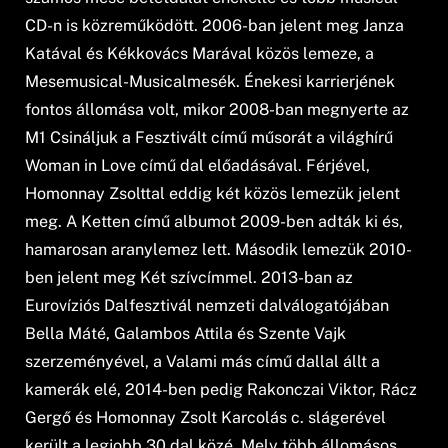
CD-n is közreműködött. 2006-ban jelent meg Janza
Katával és Kékkovács Marával közös lemeze, a
Mesemusical-Musicalmesék. Énekesi karrierjének
fontos állomása volt, mikor 2008-ban megnyerte az
M1 Csináljuk a Fesztivált című műsorát a világhírű
Woman in Love című dal előadásával. Férjével,
Homonnay Zsolttal eddig két közös lemezük jelent
meg. A Ketten című albumot 2009-ben adták ki és,
hamarosan aranylemez lett. Második lemezük 2010-
ben jelent meg Két szívcímmel. 2013-ban az
Eurovíziós Dalfesztivál nemzeti dalválogatójában
Bella Máté, Galambos Attila és Szente Vajk
szerzeményével, a Valami más című dallal állt a
kamerák elé, 2014-ben pedig Rakonczai Viktor, Rácz
Gergő és Homonnay Zsolt Karcolás c. slágerével
került a legjobb 30 dal közé. Mely több állomásos