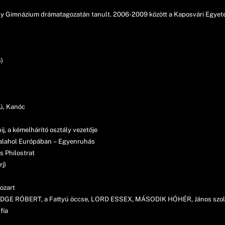
y Gimnázium drámatagozatán tanult. 2006-2009 között a Kaposvári Egyetem
)
rú, Kanóc
j, a kémelhárító osztály vezetője
alahol Európában – Egyenruhás
s Philostrat
rj)
ozart
BRIDGE RÓBERT, a Fattyú öccse, LORD ESSEX, MÁSODIK HÓHÉR, János szo
fia