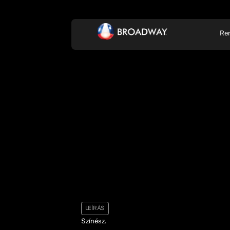
Re
KONCERT, ZENE
SZÍ
LEÍRÁS
Színész.