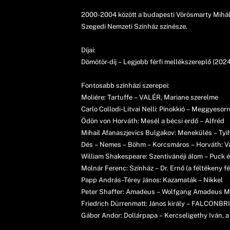
2000-2004 között a budapesti Vörösmarty Mihál
Szegedi Nemzeti Színház színésze.
Díjai:
Dömötör-díj – Legjobb férfi mellékszereplő (2024
Fontosabb színházi szerepei:
Moliére: Tartuffe – VALÉR, Mariane szerelme
Carlo Collodi-Litvai Nelli: Pinokkió – Meggyesor
Ödön von Horváth: Mesél a bécsi erdő – Alfréd
Mihail Afanaszjevics Bulgakov: Menekülés – Tyihi
Dés – Nemes – Böhm – Korcsmáros – Horváth: V
William Shakespeare: Szentivánéji álom – Puck é
Molnár Ferenc: Színház – Dr. Ernő (a féltékeny fé
Papp András–Térey János: Kazamaták – Nikkel
Peter Shaffer: Amadeus – Wolfgang Amadeus M
Friedrich Dürrenmatt: János király – FALCON
Gábor Andor: Dollárpapa – Kercseligethy Iván, a 