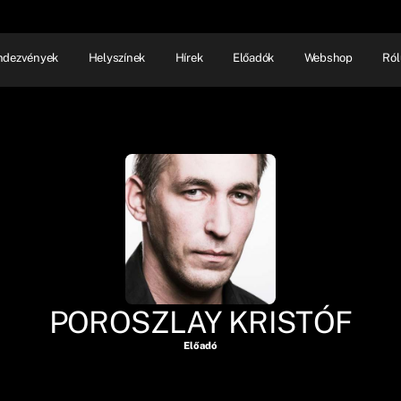
ndezvények
Helyszínek
Hírek
Előadók
Webshop
Ról
NHÁZ
ELŐADÓI EST
SHOW
POROSZLAY KRISTÓF
Előadó