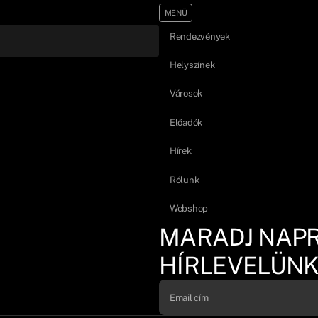
MENÜ
Rendezvények
Helyszínek
Városok
Előadók
Hírek
Rólunk
Webshop
MARADJ NAP
HÍRLEVELÜNK