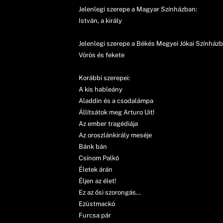
Jelenlegi szerepe a Magyar Színházban:
István, a király
Jelenlegi szerepe a Békés Megyei Jókai Színházb
Vörös és fekete
Korábbi szerepei:
A kis hableány
Aladdin és a csodalámpa
Állítsátok meg Arturo Uit!
Az ember tragédiája
Az oroszlánkirály meséje
Bánk bán
Csínom Palkó
Életek árán
Éljen az élet!
Ez az ősi szorongás…
Ezüstmackó
Furcsa pár