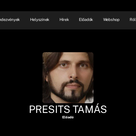
ndezvények
Helyszínek
Hírek
Előadók
Webshop
Ról
NHÁZ
ELŐADÓI EST
SHOW
PRESITS TAMÁS
Előadó