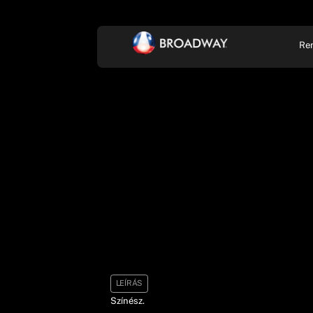
Re
KONCERT, ZENE
SZÍ
LEÍRÁS
Színész.