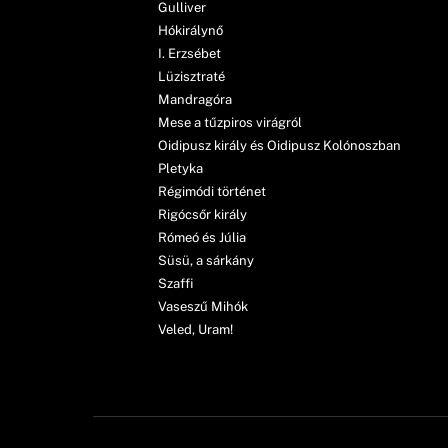
Gulliver
Hókirálynő
I. Erzsébet
Lüzisztraté
Mandragóra
Mese a tűzpiros virágról
Oidipusz király és Oidipusz Kolónoszban
Pletyka
Régimódi történet
Rigócsőr király
Rómeó és Júlia
Süsü, a sárkány
Szaffi
Vaseszű Mihók
Veled, Uram!