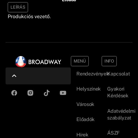
LEÍRÁS
Produkciós vezető.
MENÜ
INFO
Rendezvények
Kapcsolat
Helyszínek
Gyakori
Kérdések
Városok
Adatvédelmi
szabályzat
Előadók
ÁSZF
Hírek