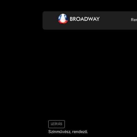
Re
KONCERT, ZENE
SZÍ
LEÍRÁS
Színművész, rendező.