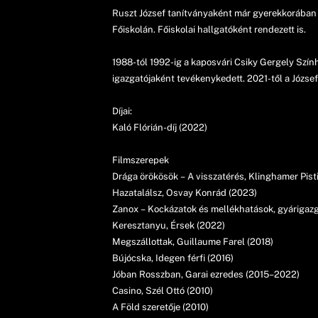
Ruszt József tanítványaként már gyerekkorában 
Főiskolán. Főiskolai hallgatóként rendezett is.
1988-tól 1992-ig a kaposvári Csiky Gergely Szính
igazgatójaként tevékenykedett. 2021-től a József
Díjai:
Kaló Flórián-díj (2022)
Filmszerepek
Drága örökösök – A visszatérés, Klinghamer Pist
Hazatalálsz, Osvay Konrád (2023)
Zanox – Kockázatok és mellékhatások, gyárigaz
Keresztanyu, Érsek (2022)
Megszállottak, Guillaume Farel (2018)
Bújócska, Idegen férfi (2016)
Jóban Rosszban, Garai ezredes (2015–2022)
Casino, Szél Ottó (2010)
A Föld szeretője (2010)