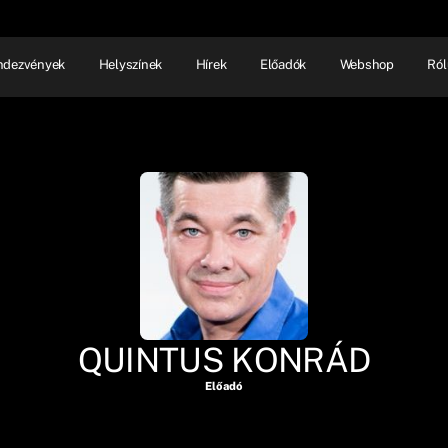
ndezvények
Helyszínek
Hírek
Előadók
Webshop
Ról
NHÁZ
ELŐADÓI EST
SHOW
QUINTUS KONRÁD
Előadó