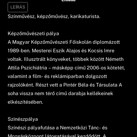
LEÍRÁS
Színművész, képzőművész, karikaturista.
Képzőművészeti pálya
A Magyar Képzőművészeti Főiskolán diplomázott
1989-ben. Mesterei Eszik Alajos és Kocsis Imre
voltak. Illusztrált könyveket, többek között Németh
Attila Pszichiátria – másképp című 2006-os kötetét,
valamint a film- és reklámiparban dolgozott
rajzolóként. Részt vett a Pintér Béla és Társulata A
soha vissza nem térő című darabja kellékeinek
elkészítésében.
Színészpálya
Színészi pályafutása a Nemzetközi Tánc- és
Mozgásközpont látogatásával kezdődött. A