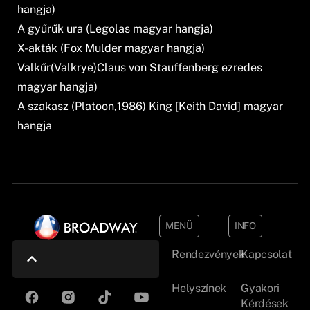
hangja)
A gyűrűk ura (Legolas magyar hangja)
X-akták (Fox Mulder magyar hangja)
Valkűr(Valkrye)Claus von Stauffenberg ezredes
magyar hangja)
A szakasz (Platoon,1986) King [Keith David] magyar
hangja
MENÜ
INFO
Rendezvények
Kapcsolat
Helyszínek
Gyakori
Kérdések