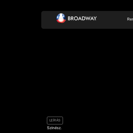
Re
KONCERT, ZENE
SZÍ
LEÍRÁS
Színész.