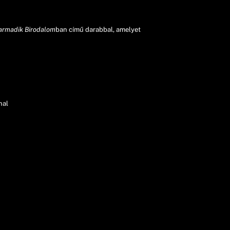
Harmadik Birodalom
ban című darabbal, amelyet
nal