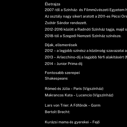
Életrajza
2007-től a Színház- és Filmművészeti Egyetem h
Az osztály nagy sikert aratott a 2011-es Pécsi 
Zsótér Sándor rendezett.
2012-2016 között a Radnóti Színház tagja, majd 
2018-tól a Szegedi Nemzeti Színház színésze.
Díjak, elismerések
2012 – a legjobb színész a közönség szavazatai 
2013 – Arlecchino-díj a legjobb férfi alakításér
2014 – Junior Prima díj
Fontosabb szerepei
Shakespeare:
Rómeó és Júlia – Paris (Vígszínház)
Makrancos Kata – Lucencio (Vígszínház)
Lars von Trier: A Főfőnök – Gorm
Bertolt Brecht:
Kurázsi mama és gyerekei – Fejő