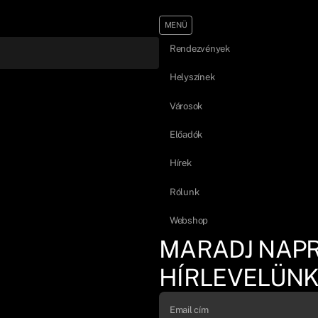
MENÜ
Rendezvények
Helyszínek
Városok
Előadók
Hírek
Rólunk
Webshop
MARADJ NAP
HÍRLEVELÜNK