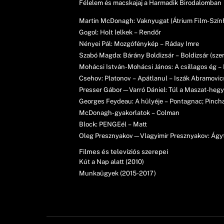
Félelem és macskajaj a Harmadik Birodalomban
Martin McDonagh: Vaknyugat (Átrium Film-Szín
Gogol: Holt lelkek – Rendőr
Nényei Pál: Mozgófénykép – Ráday Imre
Szabó Magda: Bárány Boldizsár – Boldizsár (sze
Mohácsi István-Mohácsi János: A csillagos ég –
Csehov: Platonov – Apátlanul – Iszák Abramovic
Presser Gábor—Varró Dániel: Túl a Maszat-heg
Georges Feydeau: A hülyéje – Pontagnac; Pinchar
McDonagh-gyakorlatok – Colman
Block: PENGEél – Matt
Oleg Presznyakov—Vlagyimir Presznyakov: Ágy
Filmes és televíziós szerepei
Kút a Nap alatt (2010)
Munkaügyek (2015-2017)