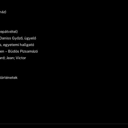
ház)
repátvétel)
 Daniss Győző, ügyelő
s, egyetemi hallgató
yen – Büdös Pizsamázó
d; Jean; Victor
történetek