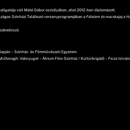
allgatója volt Máté Gábor osztályában, ahol 2012-ben diplomázott.
Országos Színházi Találkozó versenyprogramjában a
Félelem és macskajaj a 
szabadúszó.
alapján – Színház- és Filmművészeti Egyetem
t (McDonagh: Vaknyugat – Átrium Film-Színház / Kultúrbrigád) – Ficza István