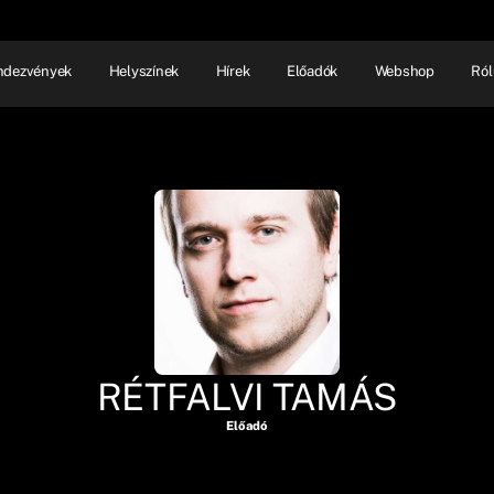
ndezvények
Helyszínek
Hírek
Előadók
Webshop
Ról
NHÁZ
ELŐADÓI EST
SHOW
RÉTFALVI TAMÁS
Előadó