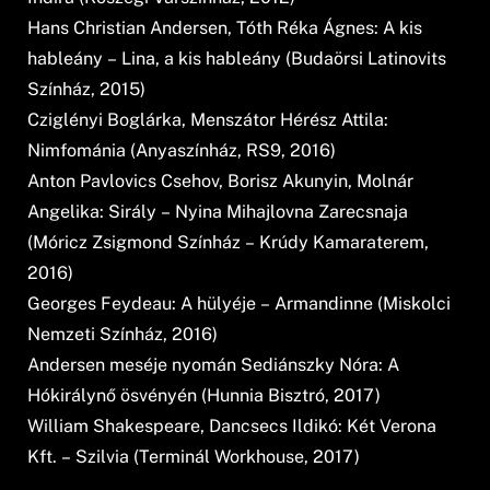
Hans Christian Andersen, Tóth Réka Ágnes: A kis
hableány – Lina, a kis hableány (Budaörsi Latinovits
Színház, 2015)
Cziglényi Boglárka, Menszátor Hérész Attila:
Nimfománia (Anyaszínház, RS9, 2016)
Anton Pavlovics Csehov, Borisz Akunyin, Molnár
Angelika: Sirály – Nyina Mihajlovna Zarecsnaja
(Móricz Zsigmond Színház – Krúdy Kamaraterem,
2016)
Georges Feydeau: A hülyéje – Armandinne (Miskolci
Nemzeti Színház, 2016)
Andersen meséje nyomán Sediánszky Nóra: A
Hókirálynő ösvényén (Hunnia Bisztró, 2017)
William Shakespeare, Dancsecs Ildikó: Két Verona
Kft. – Szilvia (Terminál Workhouse, 2017)