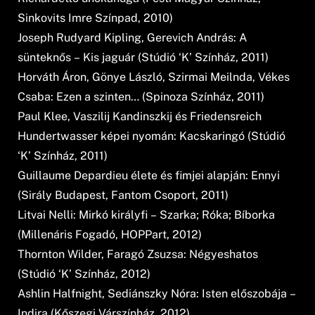
Sinkovits Imre Színpad, 2010)
Joseph Rudyard Kipling, Gerevich András: A
sünteknős – Kis jaguár (Stúdió ‘K’ Színház, 2011)
Horváth Áron, Gönye László, Szirmai Meilnda, Vékes
Csaba: Ezen a szinten… (Spinoza Színház, 2011)
Paul Klee, Vaszilij Kandinszkij és Friedensreich
Hundertwasser képei nyomán: Kacskaringó (Stúdió
‘K’ Színház, 2011)
Guillaume Depardieu élete és fimjei alapján: Ennyi
(Sirály Budapest, Fantom Csoport, 2011)
Litvai Nelli: Mirkó királyfi – Szarka; Róka; Bíborka
(Millenáris Fogadó, HOPPart, 2012)
Thornton Wilder, Faragó Zsuzsa: Négyeshatos
(Stúdió ‘K’ Színház, 2012)
Ashlin Halfnight, Sediánszky Nóra: Isten előszobája –
Indira (Kőszegi Várszínház, 2012)