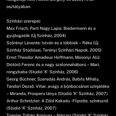
osztályában.
Színházi szerepei:
Max Frisch, Parti Nagy Lajos: Biedermann és a
gyújtogatók (Új Színház, 2004)
Szörényi Levente: István és a többiek – Réka (Új
Színház Stúdiósai, Terényi Színházi Napok, 2005)
Ernst Theodor Amadeus Hoffmann, Mosonyi Aliz:
Diótörő Ferenc és a nagy szalonnaháború – Mari,
rongybaba (Stúdió ‘K’ Színház, 2006)
Georg Büchner, Szeredás András, Babits Mihály,
Tandori Dezső: Vihar, avagy a bűnbocsánat színjátéka
– Miranda, Prospero lánya (Stúdió ‘K’ Színház, 2007)
Arthur Schnitzler: A Zöld Kakadu -Flipotte, színésznő
(Stúdió ‘K’ Színház, 2007)
Toepler Zoltán: Korpusz – Nárcisz (Stúdió ‘K’ Színház,