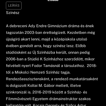
LEÍRÁS
Színész
A debreceni Ady Endre Gimnázium dráma és ének
tagozatán 2003-ban érettségizett. Kezdetben még
újságíró akart lenni, majd a középiskola utolsó
évében gondolt arra, hogy színész lesz. Előbb
stúdiósként az Új Színházba került, onnan pedig
2006-ban a Stúdió K Színházhoz szerződött, mikor
felvételt nyert Fodor Tamásnál a társulathoz. 2018-
tól a Miskolci Nemzeti Színház tagja.
Rendezőasszisztensként, a rendező munkatársaként
is dolgozott Koltai M. Gábor mellett, illetve
szinkronizál is. 2016-2019 között a Színház- és
Filmművészeti Egyetem drámainstruktor szakos
hallgatója volt, Kocsis Gergely és Szőcs Artur