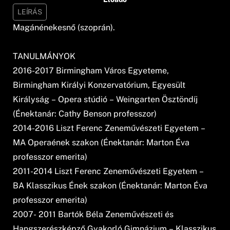
LEÍRÁS
Magánénekesnő (szoprán).
TANULMÁNYOK
2016-2017 Birmingham Város Egyeteme,
Birmingham Királyi Konzervatórium, Egyesült
Királyság – Opera stúdió – Weingarten Ösztöndíj
(Énektanár: Cathy Benson professzor)
2014-2016 Liszt Ferenc Zeneművészeti Egyetem –
MA Operaének szakon (Énektanár: Marton Éva
professzor emerita)
2011-2014 Liszt Ferenc Zeneművészeti Egyetem –
BA Klasszikus Ének szakon (Énektanár: Marton Éva
professzor emerita)
2007- 2011 Bartók Béla Zeneművészeti és
Hangszerészképző Gyakorló Gimnázium – Klasszikus