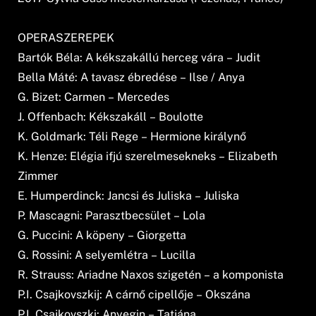
OPERASZEREPEK
Bartók Béla: A kékszakállú herceg vára – Judit
Bella Máté: A tavasz ébredése – Ilse / Anya
G. Bizet: Carmen – Mercedes
J. Offenbach: Kékszakáll – Boulotte
K. Goldmark: Téli Rege – Hermione királynő
K. Henze: Elégia ifjú szerelmesekneks – Elizabeth
Zimmer
E. Humperdinck: Jancsi és Juliska – Juliska
P. Mascagni: Parasztbecsület – Lola
G. Puccini: A köpeny – Giorgetta
G. Rossini: A selyemlétra – Lucilla
R. Strauss: Ariadne Naxos szigetén – a komponista
P.I. Csajkovszkij: A cárnő cipellője – Okszána
P.I. Csajkovszki: Anyegin – Tatjána