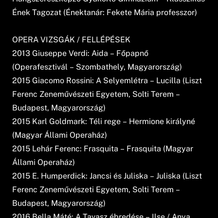
Ének Tagozat (Énektanár: Fekete Mária professzor)
OPERA VIZSGÁK / FELLÉPÉSEK
2013 Giuseppe Verdi: Aida – Főpapnő
(Operafesztivál – Szombathely, Magyarország)
2015 Giacomo Rossini: A Selyemlétra – Lucilla (Liszt
Ferenc Zeneművészeti Egyetem, Solti Terem –
Budapest, Magyarország)
2015 Karl Goldmark: Téli rege – Hermione királyné
(Magyar Állami Operaház)
2015 Lehár Ferenc: Frasquita – Frasquita (Magyar
Állami Operaház)
2015 E. Humperdick: Jancsi és Juliska – Juliska (Liszt
Ferenc Zeneművészeti Egyetem, Solti Terem –
Budapest, Magyarország)
2016 Bella Máté: A Tavasz ébredése – Ilse / Anya