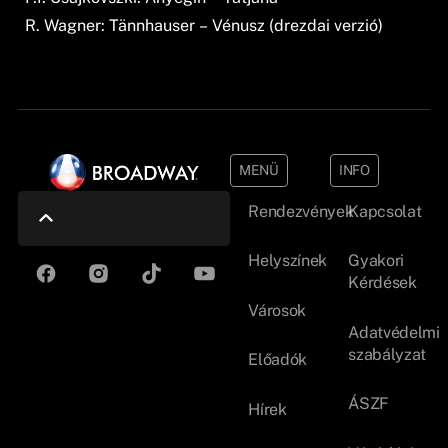
R. Wagner: Tännhauser – Vénusz (drezdai verzió)
MENÜ
INFO
Rendezvények
Kapcsolat
Helyszínek
Gyakori
Kérdések
Városok
Adatvédelmi
szabályzat
Előadók
ÁSZF
Hírek