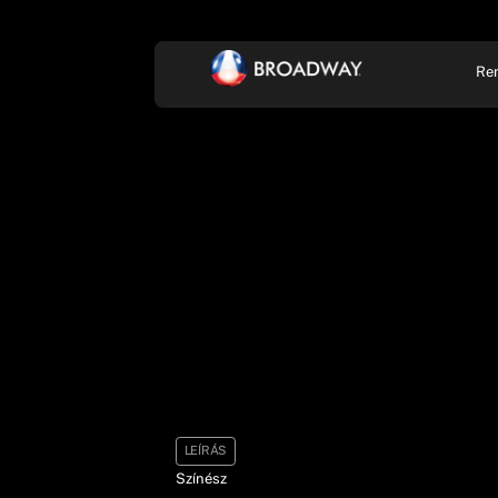
Re
KONCERT, ZENE
SZÍ
LEÍRÁS
Színész