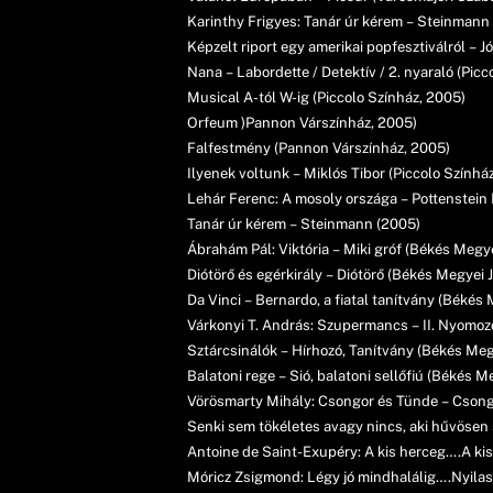
Karinthy Frigyes: Tanár úr kérem – Steinmann 
Képzelt riport egy amerikai popfesztiválról – J
Nana – Labordette / Detektív / 2. nyaraló (Picc
Musical A-tól W-ig (Piccolo Színház, 2005)
Orfeum )Pannon Várszínház, 2005)
Falfestmény (Pannon Várszínház, 2005)
Ilyenek voltunk – Miklós Tibor (Piccolo Színhá
Lehár Ferenc: A mosoly országa – Pottenstein 
Tanár úr kérem – Steinmann (2005)
Ábrahám Pál: Viktória – Miki gróf (Békés Megye
Diótörő és egérkirály – Diótörő (Békés Megyei J
Da Vinci – Bernardo, a fiatal tanítvány (Békés 
Várkonyi T. András: Szupermancs – II. Nyomozó
Sztárcsinálók – Hírhozó, Tanítvány (Békés Megy
Balatoni rege – Sió, balatoni sellőfiú (Békés M
Vörösmarty Mihály: Csongor és Tünde – Csongo
Senki sem tökéletes avagy nincs, aki hűvösen s
Antoine de Saint-Exupéry: A kis herceg….A kis 
Móricz Zsigmond: Légy jó mindhalálig….Nyilas 