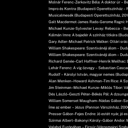
Molnár Ferenc-Zerkovitz Béla: A doktor úr – Ber
Impro és Kontra (Budapesti Operettszínház – R
Musicalmesék (Budapesti Operettszínház, 201
Galt Macdermot-James Rado-Gerome Ragni: Hair 
Michael Kunze-Sylvester Levay: Rebecca – Ben
Kálmán Imre: A bajadér A színház titkára (Buda
Gary Adler–Michael Patrick Walker: Oltári sráco
William Shakespeare: Szentivánéji álom – Dudá
William Shakespeare: Szentivánéji álom – Dudá
Richard Genée–Carl Haffner–Henrik Meilhac: Dr.
Lehár Ferenc: A víg özvegy – Sebastian Cascad
Rudolf – Károlyi István, magyar nemes (Budape
Alan Menken–Howard Ashman–Tim Rice: A Széps
Jim Steinman–Michael Kunze–Miklós Tibor: Vámp
Dés László–Geszti Péter–Békés Pál: A dzsungel
William Somerset Maugham–Nádas Gábor–Szenes
Íme az ember – Jézus (Pannon Várszínház, 200
Presser Gábor–Fejes Endre: Jó estét nyár, jó es
Szirmai Albert–Bakonyi Károly–Gábor Andor: M
Valahol Európában – Ficsúr (Városmajori Szaba