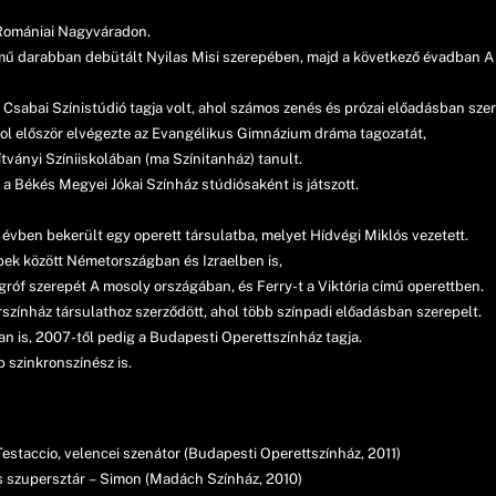
 Romániai Nagyváradon.
ű darabban debütált Nyilas Misi szerepében, majd a következő évadban A 
 Csabai Színistúdió tagja volt, ahol számos zenés és prózai előadásban szer
l először elvégezte az Evangélikus Gimnázium dráma tagozatát,
tványi Színiiskolában (ma Színitanház) tanult.
n a Békés Megyei Jókai Színház stúdiósaként is játszott.
évben bekerült egy operett társulatba, melyet Hídvégi Miklós vezetett.
öbbek között Németországban és Izraelben is,
óf szerepét A mosoly országában, és Ferry-t a Viktória című operettben.
zínház társulathoz szerződött, ahol több színpadi előadásban szerepelt.
an is, 2007-től pedig a Budapesti Operettszínház tagja.
b szinkronszínész is.
staccio, velencei szenátor (Budapesti Operettszínház, 2011)
 szupersztár – Simon (Madách Színház, 2010)