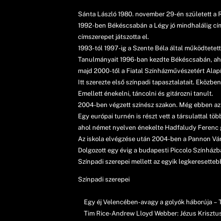
Sánta László 1980. november 29-én született a
1992-ben Békéscsabán a Légy jó mindhalálig cím
címszerepet játszotta el.
1993-tól 1997-ig a Szente Béla által működtetett
Tanulmányait 1996-ban kezdte Békéscsabán, aho
majd 2000-től a Fiatal Színházművészetért Alapí
Itt szerezte első színpadi tapasztalatait. Eközbe
Emellett énekelni, táncolni és gitározni tanult.
2004-ben végzett színész szakon. Még ebben az 
Egy európai turnén is részt vett a társulattal t
ahol német nyelven énekelte Hadfaludy Ferenc gr
Az iskola elvégzése után 2004-ben a Pannon Várs
Dolgozott egy évig a budapesti Piccolo Színházb
Színpadi szerepei mellett az egyik legkeresetteb
Színpadi szerepei
Egy éj Velencében-avagy a golyók háborúja – Te
Tim Rice-Andrew Lloyd Webber: Jézus Krisztus