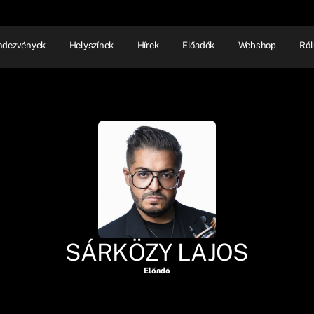
ndezvények
Helyszínek
Hírek
Előadók
Webshop
Ról
NHÁZ
ELŐADÓI EST
SHOW
SÁRKÖZY LAJOS
Előadó