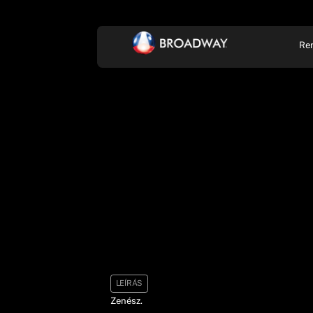
Re
KONCERT, ZENE
SZÍ
LEÍRÁS
Zenész.