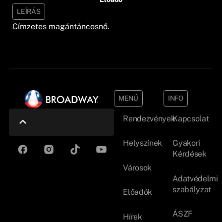
LEÍRÁS
Címzetes magántáncosnő.
MENÜ
INFO
Rendezvények
Kapcsolat
Helyszínek
Gyakori
Kérdések
Városok
Adatvédelmi
szabályzat
Előadók
ÁSZF
Hírek