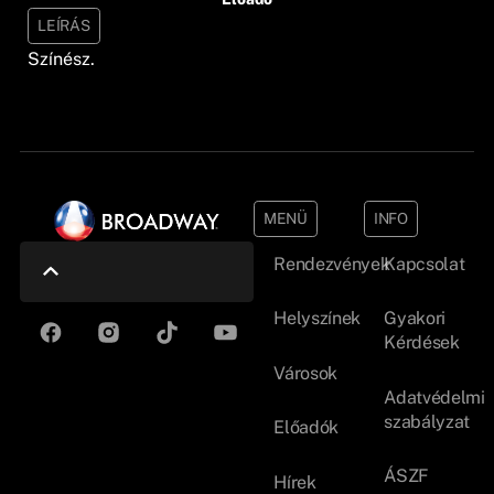
LEÍRÁS
Színész.
MENÜ
INFO
Rendezvények
Kapcsolat
Helyszínek
Gyakori
Kérdések
Városok
Adatvédelmi
szabályzat
Előadók
ÁSZF
Hírek