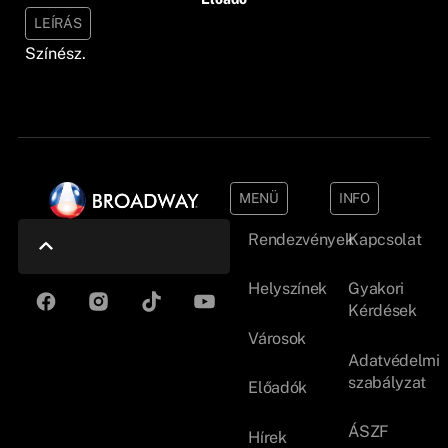
LEÍRÁS
Színész.
MENÜ
INFO
Rendezvények
Kapcsolat
Helyszínek
Gyakori
Kérdések
Városok
Adatvédelmi
szabályzat
Előadók
ÁSZF
Hírek