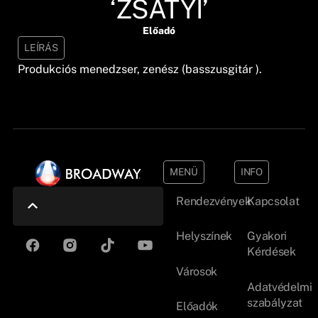
‘ZSATYI’
Előadó
LEÍRÁS
Produkciós menedzser, zenész (basszusgitár ).
MENÜ
INFO
Rendezvények
Kapcsolat
Helyszínek
Gyakori
Kérdések
Városok
Adatvédelmi
szabályzat
Előadók