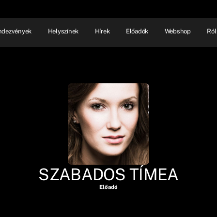
ndezvények
Helyszínek
Hírek
Előadók
Webshop
Ról
NHÁZ
ELŐADÓI EST
SHOW
SZABADOS TÍMEA
Előadó