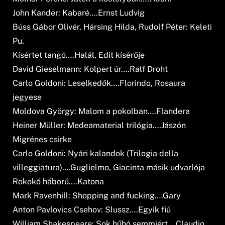
John Kander: Kabaré….Ernst Ludvig
Búss Gábor Olivér, Hársing Hilda, Rudolf Péter: Keleti
Pu.
Kísértet tangó….Halál, Edit kísérője
David Gieselmann: Kolpert úr….Ralf Droht
Carlo Goldoni: Leselkedők….Florindo, Rosaura
jegyese
Moldova György: Malom a pokolban….Flandera
Heiner Müller: Medeamaterial trilógia….Jászón
Migrénes csirke
Carlo Goldoni: Nyári kalandok (Trilogia della
villeggiatura)….Guglielmo, Giacinta másik udvarlója
Rokokó háború….Katona
Mark Ravenhill: Shopping and fucking….Gary
Anton Pavlovics Csehov: Slussz….Egyik fiú
William Shakespeare: Sok hűhó semmiért….Claudio,