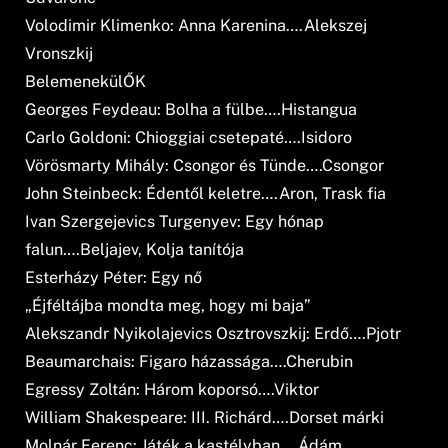
Volodimir Klimenko: Anna Karenina….Alekszej
Vronszkij
BelemenekülŐK
Georges Feydeau: Bolha a fülbe….Histangua
Carlo Goldoni: Chioggiai csetepaté….Isidoro
Vörösmarty Mihály: Csongor és Tünde….Csongor
John Steinbeck: Édentől keletre….Aron, Trask fia
Ivan Szergejevics Turgenyev: Egy hónap
falun….Beljajev, Kolja tanítója
Esterházy Péter: Egy nő
„Éjféltájba mondta meg, hogy mi baja”
Alekszandr Nyikolajevics Osztrovszkij: Erdő….Pjotr
Beaumarchais: Figaro házassága….Cherubin
Egressy Zoltán: Három koporsó….Viktor
William Shakespeare: III. Richárd….Dorset márki
Molnár Ferenc: Játék a kastélyban….Ádám