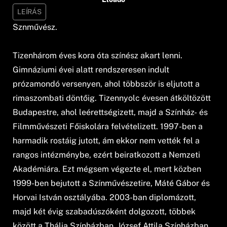
LEÍRÁS
Sznművész.
Tizenhárom éves kora óta színész akart lenni.
Gimnáziumi évei alatt rendszeresen indult
prózamondó versenyen, ahol többször is eljutott a
rimaszombati döntőig. Tizennyolc évesen átköltözött
Budapestre, ahol leérettségizett, majd a Színház- és
Filmművészeti Főiskolára felvételizett. 1997-ben a
harmadik rostáig jutott, ám ekkor nem vették fel a
rangos intézménybe, ezért beiratkozott a Nemzeti
Akadémiára. Ezt mégsem végezte el, mert közben
1999-ben bejutott a Színművészetire, Máté Gábor és
Horvai István osztályába. 2003-ban diplomázott,
majd két évig szabadúszóként dolgozott, többek
között a Thália Színházban, József Attila Színházban,