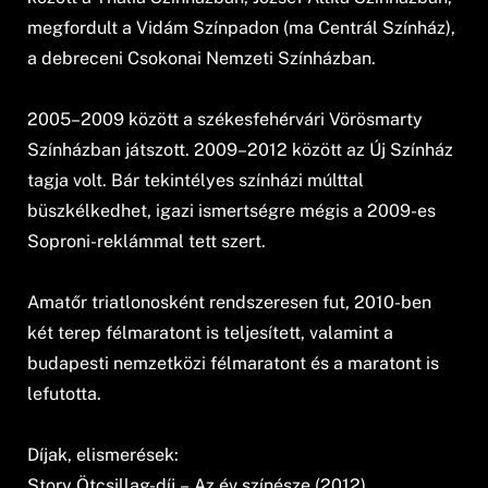
megfordult a Vidám Színpadon (ma Centrál Színház),
a debreceni Csokonai Nemzeti Színházban.
2005–2009 között a székesfehérvári Vörösmarty
Színházban játszott. 2009–2012 között az Új Színház
tagja volt. Bár tekintélyes színházi múlttal
büszkélkedhet, igazi ismertségre mégis a 2009-es
Soproni-reklámmal tett szert.
Amatőr triatlonosként rendszeresen fut, 2010-ben
két terep félmaratont is teljesített, valamint a
budapesti nemzetközi félmaratont és a maratont is
lefutotta.
Díjak, elismerések:
Story Ötcsillag-díj – Az év színésze (2012)