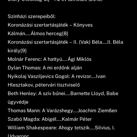
Színházi szerepeiből:
Koronázási szertartásjáték – Könyves
Kálmán….Álmos herceg[8]
Koronázási szertartásjáték – II. (Vak) Béla….II. Béla
király[9]
Molnár Ferenc: A hattyú….Ági Miklós
Dylan Thomas: A mi erdőnk alján
Nyikolaj Vasziljevics Gogol: A revizor….Ivan
Hlesztakov, pétervári tisztviselő
Beth Henley: A szív bűnei….Barnette Lloyd, Babe
ügyvédje
Thomas Mann: A Varázshegy….Joachim Ziemßen
Szabó Magda: Abigél….Kalmár Péter
William Shakespeare: Ahogy tetszik….Silvius, I.
Udvaronc