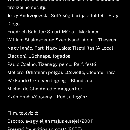
firenzei nemes ifjú
Jerzy Andrzejewski: Sötétség borítja a földet….Fray
Diego
Friedrich Schiller: Stuart Mária….Mortimer
William Shakespeare: Szentivánéji álom….Theseus
Nagy Ignác, Parti Nagy Lajos: Tisztújítás (A Local
Election)….Schnaps, fogadós
Paulo Coelho: Tizenegy perc….Ralf, festő
Molière: Úrhatnám polgár….Covielle, Cléonte inasa
Páskándi Géza: Vendégség….Blandrata
Michel de Ghelderode: Virágos kert
Szép Ernő: Vőlegény….Rudi, a fogász
Film, televízió:
Csocsó, avagy éljen május elseje! (2001)
Presszó /televiziós sorozat/ (2008)