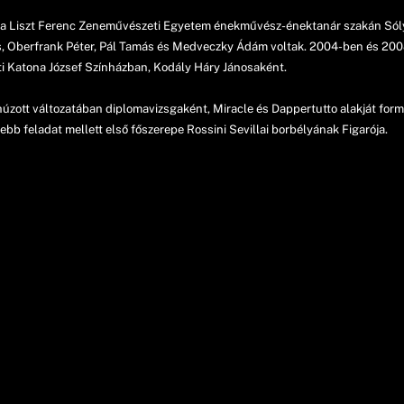
, a Liszt Ferenc Zeneművészeti Egyetem énekművész-énektanár szakán Só
, Oberfrank Péter, Pál Tamás és Medveczky Ádám voltak. 2004-ben és 2008-
 Katona József Színházban, Kodály Háry Jánosaként.
zott változatában diplomavizsgaként, Miracle és Dappertutto alakját for
bb feladat mellett első főszerepe Rossini Sevillai borbélyának Figarója.