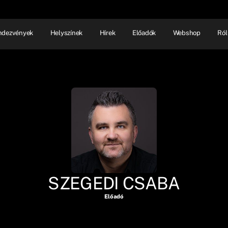
ndezvények
Helyszínek
Hírek
Előadók
Webshop
Ról
NHÁZ
ELŐADÓI EST
SHOW
SZEGEDI CSABA
Előadó