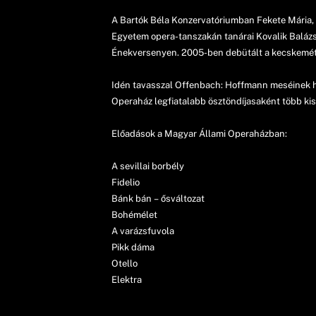
A Bartók Béla Konzervatóriumban Fekete Mária
Egyetem opera-tanszakán tanárai Kovalik Balázs
Énekversenyen. 2005-ben debütált a kecskeméti
Idén tavasszal Offenbach: Hoffmann meséinek hú
Operaház legfiatalabb ösztöndíjasaként több kise
Előadások a Magyar Állami Operaházban:
A sevillai borbély
Fidelio
Bánk bán – ősváltozat
Bohémélet
A varázsfuvola
Pikk dáma
Otello
Elektra