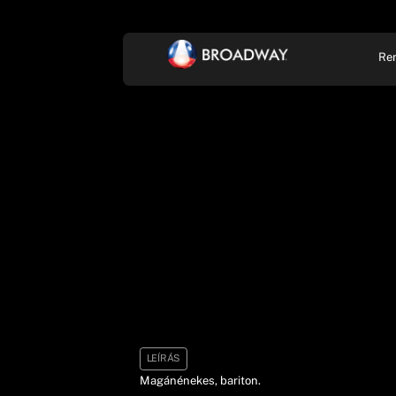
Re
KONCERT, ZENE
SZÍ
LEÍRÁS
Magánénekes, bariton.