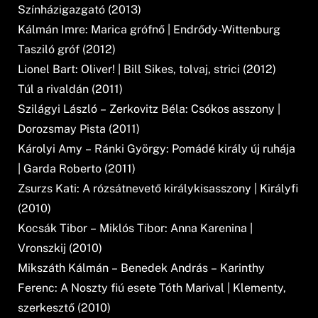
Színházigazgató (2013)
Kálmán Imre: Marica grófnő | Endrődy-Wittenburg
Tasziló gróf (2012)
Lionel Bart: Oliver! | Bill Sikes, tolvaj, strici (2012)
Túl a rivaldán (2011)
Szilágyi László – Zerkovitz Béla: Csókos asszony |
Dorozsmay Pista (2011)
Károlyi Amy – Ránki György: Pomádé király új ruhája
| Garda Roberto (2011)
Zsurzs Kati: A rózsátnevető királykisasszony | Királyfi
(2010)
Kocsák Tibor – Miklós Tibor: Anna Karenina |
Vronszkij (2010)
Mikszáth Kálmán – Benedek András – Karinthy
Ferenc: A Noszty fiú esete Tóth Marival | Klementy,
szerkesztő (2010)