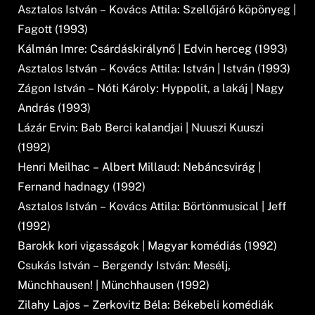
Asztalos István – Kovács Attila: Szellőjáró köpönyeg |
Fagott (1993)
Kálmán Imre: Csárdáskirálynő | Edvin herceg (1993)
Asztalos István – Kovács Attila: István | István (1993)
Zágon István – Nóti Károly: Hyppolit, a lakáj | Nagy
András (1993)
Lázár Ervin: Bab Berci kalandjai | Nuuszi Kuuszi
(1992)
Henri Meilhac – Albert Millaud: Nebáncsvirág |
Fernand hadnagy (1992)
Asztalos István – Kovács Attila: Börtönmusical | Jeff
(1992)
Barokk kori vigasságok | Magyar komédiás (1992)
Csukás István – Bergendy István: Mesélj,
Münchhausen! | Münchhausen (1992)
Zilahy Lajos – Zerkovitz Béla: Békebeli komédiák