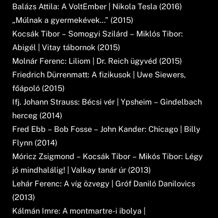
Balázs Attila: A VoltEmber | Nikola Tesla (2016)
„Múlnak a gyermekévek…” (2015)
Kocsák Tibor – Somogyi Szilárd – Miklós Tibor:
Abigél | Vitay tábornok (2015)
Molnár Ferenc: Liliom | Dr. Reich ügyvéd (2015)
Friedrich Dürrenmatt: A fizikusok | Uwe Siewers,
főápoló (2015)
Ifj. Johann Strauss: Bécsi vér | Ypsheim – Gindelbach
herceg (2014)
Fred Ebb – Bob Fosse – John Kander: Chicago | Billy
Flynn (2014)
Móricz Zsigmond – Kocsák Tibor – Mikós Tibor: Légy
jó mindhalálig! | Valkay tanár úr (2013)
Lehár Ferenc: A víg özvegy | Gróf Daniló Danilovics
(2013)
Kálmán Imre: A montmartre-i ibolya |