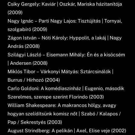
Csiky Gergely: Kaviár | Oszkár, Mariska házitanítója
(2009)
Nagy Ignác – Parti Nagy Lajos: Tisztújítás | Tornyai,
szolgabíró (2009)
Zágon István – Nóti Károly: Hyppolit, a lakáj | Nagy
András (2008)
Szilágyi László – Eisemann Mihály: Én és a kisöcsém
| Andersen (2008)
Miklós Tibor – Várkonyi Mátyás: Sztárcsinálók |
Burrus / Hírhozó (2004)
Carlo Goldoni: A komédiaszínház | Eugenio, második
Szerelmes, szerepe szerint Florindo (2003)
William Shakespeare: A makrancos hölgy, avagy
hogyan szelídítsünk komisz nőt | Szabó / Kalapos /
Pap / Sekrestyés (2003)
August Strindberg: A pelikán | Axel, Elise veje (2002)