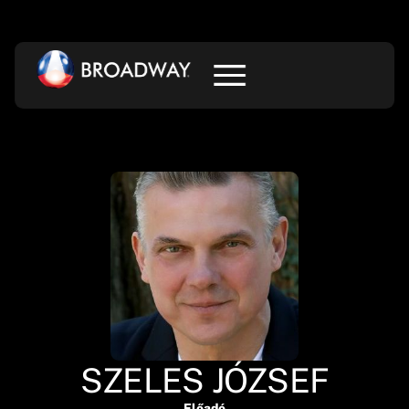
SZELES JÓZSEF
Előadó