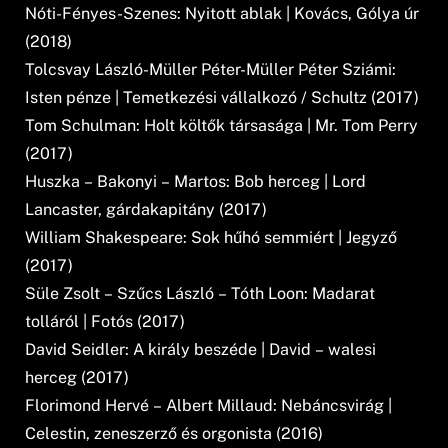
Nóti-Fényes-Szenes: Nyitott ablak | Kovács, Gólya úr
(2018)
Tolcsvay László-Müller Péter-Müller Péter Sziámi:
Isten pénze | Temetkezési vállalkozó / Schultz (2017)
Tom Schulman: Holt költők társasága | Mr. Tom Perry
(2017)
Huszka – Bakonyi – Martos: Bob herceg | Lord
Lancaster, gárdakapitány (2017)
William Shakespeare: Sok hűhó semmiért | Jegyző
(2017)
Süle Zsolt – Szűcs László – Tóth Loon: Madarat
tolláról | Fotós (2017)
David Seidler: A király beszéde | David – walesi
herceg (2017)
Florimond Hervé – Albert Millaud: Nebáncsvirág |
Celestin, zeneszerző és orgonista (2016)