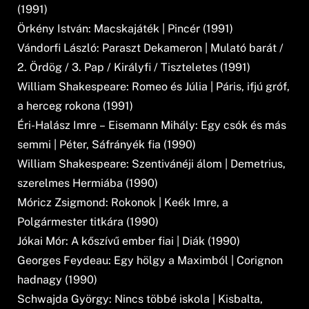
(1991)
Örkény István: Macskajáték | Pincér (1991)
Vándorfi László: Paraszt Dekameron | Mulató barát /
2. Ördög / 3. Pap / Királyfi / Tiszteletes (1991)
William Shakespeare: Romeo és Júlia | Páris, ifjú gróf,
a herceg rokona (1991)
Éri-Halász Imre – Eisemann Mihály: Egy csók és más
semmi | Péter, Sáfrányék fia (1990)
William Shakespeare: Szentivánéji álom | Demetrius,
szerelmes Hermiába (1990)
Móricz Zsigmond: Rokonok | Keék Imre, a
Polgármester titkára (1990)
Jókai Mór: A kőszívű ember fiai | Diák (1990)
Georges Feydeau: Egy hölgy a Maximból | Corignon
hadnagy (1990)
Schwajda György: Nincs többé iskola | Kisbalta,