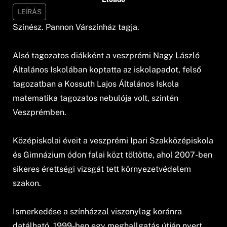
LEÍRÁS
Színész. Pannon Várszínház tagja.
Alsó tagozatos diákként a veszprémi Nagy László
Általános Iskolában koptatta az iskolapadot, felső
tagozatban a Kossuth Lajos Általános Iskola
matematika tagozatos nebulója volt, szintén
Veszprémben.
Középiskolai éveit a veszprémi Ipari Szakközépiskola
és Gimnázium ódon falai közt töltötte, ahol 2007-ben
sikeres érettségi vizsgát tett környezetvédelem
szakon.
Ismerkedése a színházzal viszonylag koránra
datálható. 1999-ben egy meghallgatás útján nyert