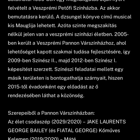
felvételt a Veszprémi Petőfi Színházba. Az akkor
bemutatásra kerülő, A dzsungel könyve című musical
kis Mauglija lehetett. Azóta szinte megszakítás
nélkül jelen van a veszprémi színházi életben. 2005-
ben került a Veszprémi Pannon Várszínházhoz, ahol
lehetőséget kapott szakmai tudása fejlesztésére, így
2009-ben Színész II., majd 2012-ben Színész I.
képesítést szerzett. Színészi feladatai mellett egy
másik területen is bontogathatja szárnyait, hiszen
2015-től évadonként egy előadást az ő
rendezésében láthat a közönség.
Szerepeiből a Pannon Várszínházban:
Az élet csodaszép (2029/2020) – JAKE LAURENTS
GEORGE BAILEY (és FIATAL GEORGE) Kőműves
Kelemen (2019/2020) – Máté