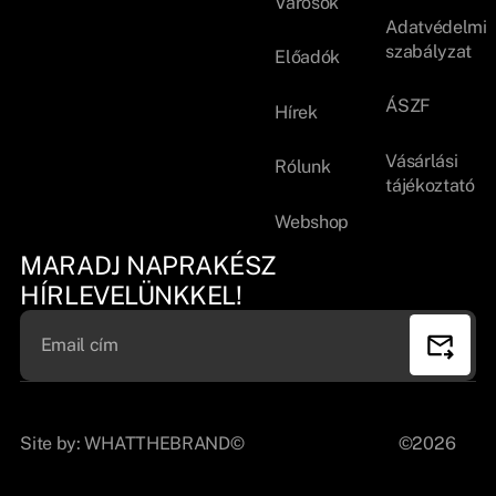
Városok
Adatvédelmi
szabályzat
Előadók
ÁSZF
Hírek
Vásárlási
Rólunk
tájékoztató
Webshop
MARADJ NAPRAKÉSZ
HÍRLEVELÜNKKEL!
Site by:
WHATTHEBRAND©
©2026