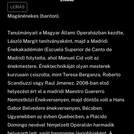
LEÍRÁS
Magánénekes (bariton).
Tanulmányait a Magyar Állami Operaházban kezdte,
László Margit tanítványaként, majd a Madridi
Énekakadémián (Escuela Superior de Canto de
Madrid) folytatta, ahol Manuel Cid volt az
énekmestere. Énektechnikáját olyan mesterek
kurzusain csiszolta, mint Teresa Berganza, Roberto
Scandiuzzi vagy Raul Jimenez. 2008-ban első
helyezést ért el a madridi Maestro Guererro
Nemzetközi Énekversenyen, majd döntős volt a Hans
Gabor Belvedere énekversenyen, Bécsben.
Ugyanebben az évben Quebecben, a Plácido
Domingo nevével fémjelzett Operalián harmadik
helyezett lett, saját hangneme legjobbjaként. A