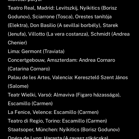
Teatro Real, Madrid: Levitszkij, Nyikitics (Borisz
Godunov), Sciarrone (Tosca), Orestes tanítója
(Elektra), Don Basilio (A sevillai borbély), Starek
(Jenufa), Villotto (La vera costanza), Schmidt (Andrea
Chenier)
Lima: Germont (Traviata)
Concertgebouw, Amszterdam: Andrea Cornaro
(Catarina Cornaro)
Palau de les Artes, Valencia: Keresztelő Szent János
(Salome)
Teatr Wielki, Varsó: Almaviva (Figaro házassága),
Escamillo (Carmen)
La Fenice, Velence: Escamillo (Carmen)
Teatro di Regio, Torino: Escamillo (Carmen)
Staatsoper, München: Nyikitics (Borisz Godunov)
Opéra de Lyon: Harasta (A ravasz rókácska)