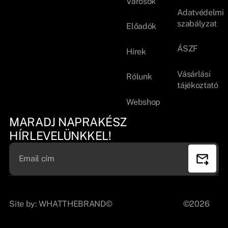
Városok
Adatvédelmi
szabályzat
Előadók
ÁSZF
Hírek
Vásárlási
Rólunk
tájékoztató
Webshop
MARADJ NAPRAKÉSZ
HÍRLEVELÜNKKEL!
Site by:
WHATTHEBRAND©
©2026