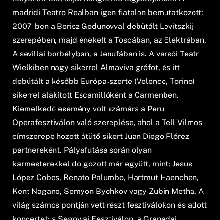
madridi Teatro Realban igen fiatalon bemutatkozott:
2007-ben a Borisz Godunovval debütált Levitszkij
szerepében, majd énekelt a Toscában, az Elektrában,
A sevillai borbélyban, a Jenufában is. A varsói Teatr
Wielkiben nagy sikerrel Almaviva grófot, és itt
debütált a később Európa-szerte (Velence, Torino)
sikerrel alakított Escamillóként a Carmenben.
Kiemelkedő esemény volt számára a Perui
Operafesztiválon való szereplése, ahol a Tell Vilmos
címszerepe hozott átütő sikert Juan Diego Flórez
partnereként. Pályafutása során olyan
karmesterekkel dolgozott már együtt, mint: Jesus
López Cobos, Renato Palumbo, Hartmut Haenchen,
Kent Nagano, Semyon Bychkov vagy Zubin Metha. A
világ számos pontján vett részt fesztiválokon és adott
koncertet: a Segoviai Fesztiválon, a Granadai