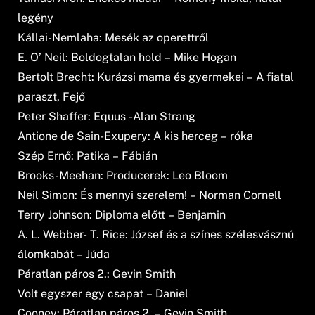
legény
Kállai-Nemlaha: Mesék az operettről
E. O’ Neil: Boldogtalan hold – Mike Hogan
Bertolt Brecht: Kurázsi mama és gyermekei – A fiatal
paraszt, Fejő
Peter Shaffer: Equus -Alan Strang
Antione de Sain-Exupery: A kis herceg – róka
Szép Ernő: Patika – Fábián
Brooks-Meehan: Producerek: Leo Bloom
Neil Simon: És mennyi szerelem! – Norman Cornell
Terry Johnson: Diploma előtt – Benjamin
A. L. Webber- T. Rice: József és a színes szélesvásznú
álomkabát – Júda
Páratlan páros 2.: Gevin Smith
Volt egyszer egy csapat – Daniel
Cooney: Páratlan páros 2. – Gevin Smith