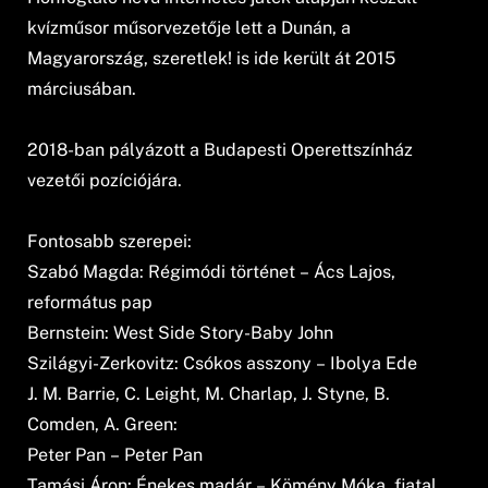
kvízműsor műsorvezetője lett a Dunán, a
Magyarország, szeretlek! is ide került át 2015
márciusában.
2018-ban pályázott a Budapesti Operettszínház
vezetői pozíciójára.
Fontosabb szerepei:
Szabó Magda: Régimódi történet – Ács Lajos,
református pap
Bernstein: West Side Story-Baby John
Szilágyi-Zerkovitz: Csókos asszony – Ibolya Ede
J. M. Barrie, C. Leight, M. Charlap, J. Styne, B.
Comden, A. Green:
Peter Pan – Peter Pan
Tamási Áron: Énekes madár – Kömény Móka, fiatal