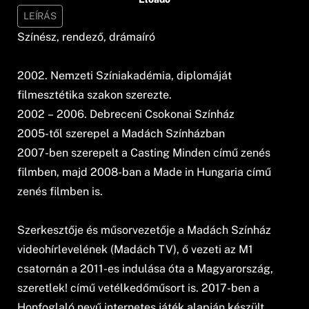
LEÍRÁS
Színész, rendező, drámaíró
2002. Nemzeti Színiakadémia, diplomáját
filmesztétika szakon szerezte.
2002 – 2006. Debreceni Csokonai Színház
2005-től szerepel a Madách Színházban
2007-ben szerepelt a Casting Minden című zenés
filmben, majd 2008-ban a Made in Hungaria című
zenés filmben is.
Szerkesztője és műsorvezetője a Madách Színház
videohírlevelének (Madách TV), ő vezeti az M1
csatornán a 2011-es indulása óta a Magyarország,
szeretlek! című vetélkedőműsort is. 2017-ben a
Honfoglaló nevű internetes játék alapján készült