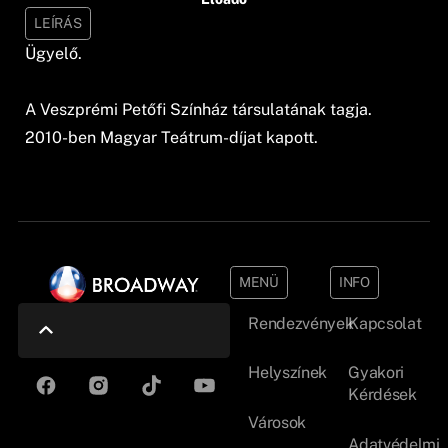
LEÍRÁS
Ügyelő.
A Veszprémi Petőfi Színház társulatának tagja.
2010-ben Magyar Teátrum-díjat kapott.
MENÜ
INFO
Rendezvények
Kapcsolat
Helyszínek
Gyakori
Kérdések
Városok
Adatvédelmi