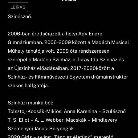
LEÍRÁS
Színésznő.
2006-ban érettségizett a helyi Ady Endre
Gimnáziumban. 2006-2009 között a Madách Musical
Műhely tanulója volt. 2009 óta rendszeresen
szerepel a Madách Színház, a Turay Ida Színház és
az Újszínház előadásaiban. 2017-2020között a
Színház- és Filmművészeti Egyetem drámainstruktor
szakos hallgatója.
Színházi munkáiból:
Tolsztoj-Kocsák-Miklós: Anna Karenina – Szülésznő
T. S. Eliot – A. L. Webber: Macskák – Mindlevery
Szemenyei János: Bolyongók
2020 Girls – swing „Tánc az életünk” szereplő