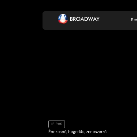
Re
KONCERT, ZENE
SZÍ
LEÍRÁS
Énekesnő, hegedűs, zeneszerző.