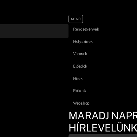
MENÜ
Rendezvények
Helyszínek
Városok
Előadók
Hírek
Rólunk
Webshop
MARADJ NAP
HÍRLEVELÜNK