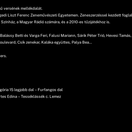
ű versének mellékdalát.
i Liszt Ferenc Zeneművészeti Egyetemen. Zeneszerzéssel kezdett foglalko
r Színház, a Magyar Rádió számára, és a 2010-es tűzijátékhoz is.
Balássy Betti és Varga Feri, Falusi Mariann, Sárik Péter Trió, Hevesi Tamá
ulevard, Csík zenekar, Kaláka együttes, Palya Bea…
ers.
ória 15 legjobb dal – Furfangos dal
rtes Edina – Tesséklássék c. Lemez