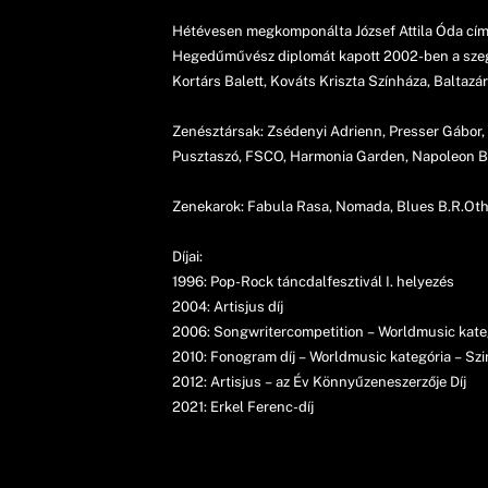
Hétévesen megkomponálta József Attila Óda cím
Hegedűművész diplomát kapott 2002-ben a szeged
Kortárs Balett, Kováts Kriszta Színháza, Baltazá
Zenésztársak: Zsédenyi Adrienn, Presser Gábor, 
Pusztaszó, FSCO, Harmonia Garden, Napoleon Bo
Zenekarok: Fabula Rasa, Nomada, Blues B.R.Oth
Díjai:
1996: Pop-Rock táncdalfesztivál I. helyezés
2004: Artisjus díj
2006: Songwritercompetition – Worldmusic kateg
2010: Fonogram díj – Worldmusic kategória – Szi
2012: Artisjus – az Év Könnyűzeneszerzője Díj
2021: Erkel Ferenc-díj