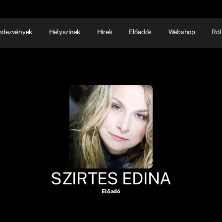
ndezvények
Helyszínek
Hírek
Előadók
Webshop
Ról
NHÁZ
ELŐADÓI EST
SHOW
SZIRTES EDINA
Előadó