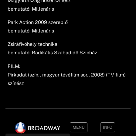
Magyarország hősei színész
bemutató: Millenáris
Park Action 2009 szereplő
bemutató: Millenáris
Zsiráfivóhely technika
bemutató: Radikális Szabadidő Színház
FILM:
Pirkadat (szín., magyar tévéfilm sor., 2008) (TV film)
színész
MENÜ
INFO