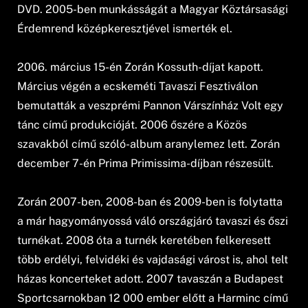
DVD. 2005-ben munkásságát a Magyar Köztársasági
Érdemrend középkeresztjével ismerték el.
2006. március 15-én Zorán Kossuth-díjat kapott.
Március végén a ecskeméti Tavaszi Fesztiválon
bemutatták a veszprémi Pannon Várszínház Volt egy
tánc című produkcióját. 2006 őszére a Közös
szavakból című szóló-album aranylemez lett. Zorán
december 7-én Prima Primissima-díjban részesült.
Zorán 2007-ben, 2008-ban és 2009-ben is folytatta
a már hagyományossá váló országjáró tavaszi és őszi
turnékat. 2008 óta a turnék keretében felkeresett
több erdélyi, felvidéki és vajdasági várost is, ahol telt
házas koncerteket adott. 2007 tavaszán a Budapest
Sportcsarnokban 12 000 ember előtt a Harminc című