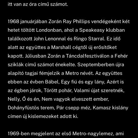
itt van az óra című számot.
1968 januárjában Zorán Ray Phillips vendégeként két
hetet töltött Londonban, ahol a Speakeasy klubban
találkozott John Lenonnal és Ringo Starral. Ez idő
alatt az együttes a Marshall cégtől új erősítőket
kapott. Júliusban Zorán a Táncdalfesztiválon a Fehér
sziklák című számot énekelte. Szeptemberben újra
alapító tagjai fémjelzik a Metro névét. Az együttes
ebben az évben Bábel, Egy fiú és egy lány, Azért is
az égben járok, Törött pohár, Valami újat szeretnék,
Nelly, Ő és én, Nem vagyok elveszett ember,
Dohányfüstös terem, Pár csepp méz, Kamasz kislány
címen új kislemezeket adott ki.
1969-ben megjelent az első Metro-nagylemez, ami