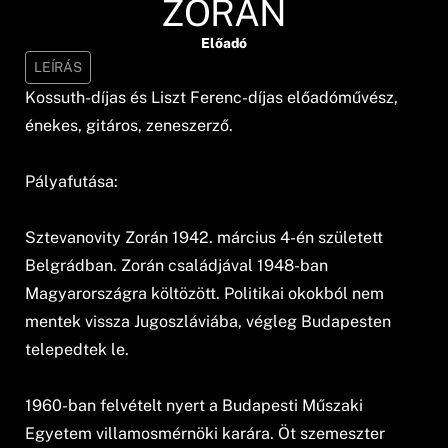
ZORÁN
Előadó
LEÍRÁS
Kossuth-díjas és Liszt Ferenc-díjas előadóművész,
énekes, gitáros, zeneszerző.
Pályafutása:
Sztevanovity Zorán 1942. március 4-én született
Belgrádban. Zorán családjával 1948-ban
Magyarországra költözött. Politikai okokból nem
mentek vissza Jugoszláviába, végleg Budapesten
telepedtek le.
1960-ban felvételt nyert a Budapesti Műszaki
Egyetem villamosmérnöki karára. Öt szemeszter