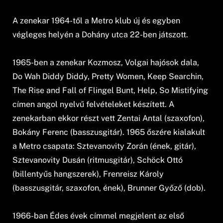
A zenekar 1964-től a Metro klub új és egyben
végleges helyén a Dohány utca 22-ben játszott.
1965-ben a zenekar Kozmosz, Volgai hajósok dala,
Do Wah Diddy Diddy, Pretty Women, Keep Searchin,
The Rise and Fall of Flingel Bunt, Help, So Mistifying
címen angol nyelvű felvételeket készített. A
zenekarban ekkor részt vett Zentai Antal (szaxofon),
Bokány Ferenc (basszusgitár). 1965 őszére kialakult
a Metro csapata: Sztevanovity Zorán (ének, gitár),
Sztevanovity Dusán (ritmusgitár), Schöck Ottó
(billentyűs hangszerek), Frenreisz Károly
(basszusgitár, szaxofon, ének), Brunner Győző (dob).
1966-ban Édes évek címmel megjelent az első