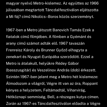
magyar nyelvű Metro-kislemez. Az együttes az 1966
júliusában megtartott Táncdalfesztiválon eljátszotta
a Mi fáj? című Nikolics–Boros közös szerzeményt.
1967-ben a Metro játszott Banovich Tamás Ezek a
fiatalok című filmjében. A filmben a Gyémánt és
arany című számot adták elő. 1967 tavaszán
Frenreisz Károly és Brunner Győző elhagyta a
zenekart és Nyugat-Európába szerződött. Ezzel a
Metro is átalakult, helyükre Rédey Gábor
(basszusgitár) és Veszelinov András (dob) érkezett.
Szintén 1967-ben jelent meg a Metro hét kislemeze:
Álmodozom a világról, Végre itt van az óra, Roppant
kényes a helyzetem, Feltámadtál, Viharvirág,
Hétköznapi semmiség, Bell, a részeges kutya címen.
Zorán az 1967-es Táncdalfesztiválon előadta a Végre