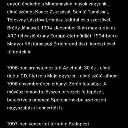
együtt énekelte a Mindannyian mások vagyunk…
című számot Koncz Zsuzsával, Somló Tamással,
Tolcsvay Lászlóval,Halász Judittal és a szerzővel,
Bródy Jánossal. 1994. december 3-án megkapta az
ARD televízió Arany Európa-életműdíját. 1994-ben a
Magyar Köztársasági Érdemrend tiszti keresztjével
tüntették ki.
1996-ban aranylemez lett Az elmúlt 30 év… címú
dupla CD, illetve a Majd egyszer… című szóló-album.
1996 novemberében elhunyt Zorán felesége. A
művész lemondta összes tervezett fellépését,
beleértve a udapest Sporcsarnokba szervezett
nagyszabású koncertjét is.
1997-ben koncertet tartott a Budapest