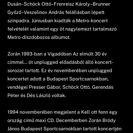
Dusán–Schöck Ottó–Frenreisz Károly–Brunner
Győző–Veszelinov András felállásban lépett
színpadra. Júniusban kiadták a Metro-koncert
felvételét valamint egy öt nagylemezt tartalmazó
Metro-díszdobozos albumot.
Zorán 1993-ban a Vígadóban Az elmúlt 30 év
címmel… öt unplugged előadásból álló koncert-
sorozat tartott. Ez év novemberében unplugged
koncertet adott a Budapest Sportcsarnokban,
vendégei Presser Gábor, Schöck Ottó, Gerendás
Péter és Dés László voltak.
1994 novemberében megjelent a Kell ott fenn egy
ország című maxi CD. Decemberben Zorán Bródy
János Budapest Sportcsarnokban tartott koncertjén