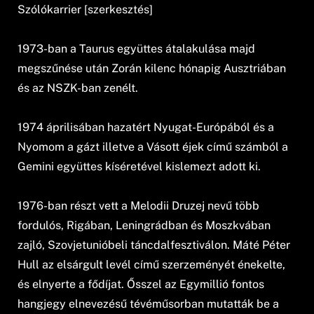
Szólókarrier [szerkesztés]
1973-ban a Taurus együttes átalakulása majd
megszűnése után Zorán kilenc hónapig Ausztriában
és az NSZK-ban zenélt.
1974 áprilisában hazatért Nyugat-Európából és a
Nyomom a gázt illetve a Vásott éjek című számból a
Gemini együttes kíséretével kislemezt adott ki.
1976-ban részt vett a Melodii Druzej nevű több
fordulós, Rigában, Leningrádban és Moszkvában
zajló, Szovjetunióbeli táncdalfesztiválon. Máté Péter
Hull az elsárgult levél című szerzeményét énekelte,
és elnyerte a fődíjat. Ősszel az Egymillió fontos
hangjegy elnevezésű tévéműsorban mutatták be a