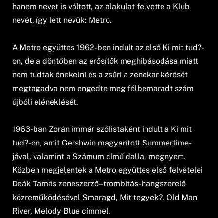
hanem nevet is váltott, az alakulat felvette a Klub
nevét, így lett nevük: Metro.
A Metro együttes 1962-ben indult az első Ki mit tud?-
on, de a döntőben az erősítők meghibásodása miatt
nem tudtak énekelni és a zsűri a zenekar kérését
megtagadva nem engedte meg félbemaradt szám
újbóli eléneklését.
1963-ban Zorán immár szólistaként indult a Ki mit
tud?-on, amit Gershwin magyarított Summertime-
jával, valamint a Számum című dallal megnyert.
Közben megjelentek a Metro együttes első felvételei
Deák Tamás zeneszerző–trombitás-hangszerelő
közreműködésével Smaragd, Mit tegyek?, Old Man
River, Melody Blue címmel.