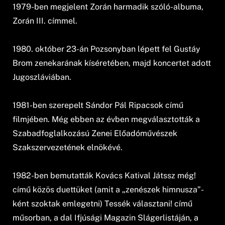
1979-ben megjelent Zorán harmadik szóló-albuma,
Zorán III. címmel.
1980. október 23-án Pozsonyban lépett fel Gustáy
Brom zenekarának kíséretében, majd koncertet adott
Jugoszláviában.
1981-ben szerepelt Sándor Pál Ripacsok című
filmjében. Még ebben az évben megválasztották a
Szabadfoglalkozású Zenei Előadóművészek
Szakszervezetének elnökévé.
1982-ben bemutatták Kovács Katival Játssz még!
című közös duettüket (amit a „zenészek himnusza”-
ként szoktak emlegetni) Tessék választani! című
műsorban, a dal Ifjúsági Magazin Slágerlistáján, a