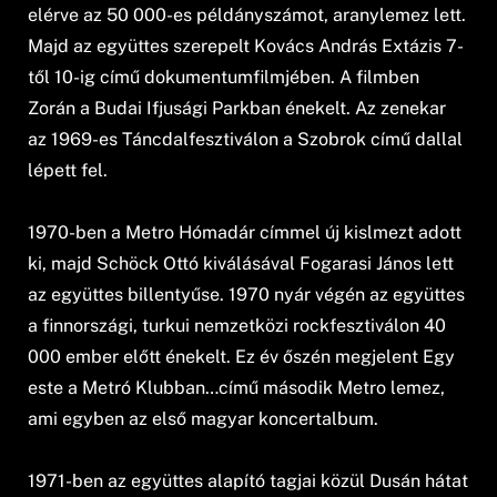
elérve az 50 000-es példányszámot, aranylemez lett.
Majd az együttes szerepelt Kovács András Extázis 7-
től 10-ig című dokumentumfilmjében. A filmben
Zorán a Budai Ifjusági Parkban énekelt. Az zenekar
az 1969-es Táncdalfesztiválon a Szobrok című dallal
lépett fel.
1970-ben a Metro Hómadár címmel új kislmezt adott
ki, majd Schöck Ottó kiválásával Fogarasi János lett
az együttes billentyűse. 1970 nyár végén az együttes
a finnországi, turkui nemzetközi rockfesztiválon 40
000 ember előtt énekelt. Ez év őszén megjelent Egy
este a Metró Klubban…című második Metro lemez,
ami egyben az első magyar koncertalbum.
1971-ben az együttes alapító tagjai közül Dusán hátat