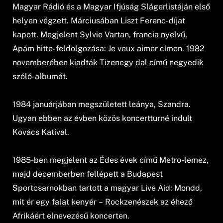
Magyar Rádió és a Magyar Ifjúság Slágerlistáján első
helyen végzett. Márciusában Liszt Ferenc-díjat
kapott. Megjelent Sylvie Vartan, francia nyelvű,
Apám hitte-feldolgozása: Je veux aimer címen. 1982
novemberében kiadták Tizenegy dal című negyedik
szóló-albumát.
1984 januárjában megszületett leánya, Szandra.
Ugyan ebben az évben közös koncertturné indult
Kovács Katival.
1985-ben megjelent az Édes évek című Metro-lemez,
majd decemberben fellépett a Budapest
Sportcsarnokban tartott a magyar Live Aid: Mondd,
mit ér egy falat kenyér – Rockzenészek az éhező
Afrikáért elnevezésű koncerten.