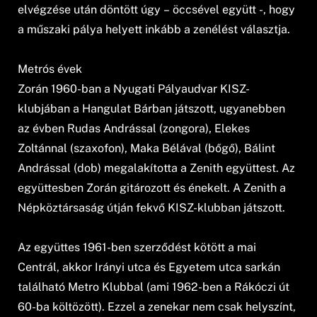
elvégzése után döntött úgy – öccsével együtt -, hogy
a műszaki pálya helyett inkább a zenélést választja.
Metrós évek
Zorán 1960-ban a Nyugati Pályaudvar KISZ-
klubjában a Hangulat Bárban játszott, ugyanebben
az évben Rudas Andrással (zongora), Elekes
Zoltánnal (szaxofon), Maka Bélával (bőgő), Bálint
Andrással (dob) megalakította a Zenith együttest. Az
együttesben Zorán gitározott és énekelt. A Zenith a
Népköztársaság útján fekvő KISZ-klubban játszott.
Az együttes 1961-ben szerződést kötött a mai
Centrál, akkor Irányi utca és Egyetem utca sarkán
található Metro Klubbal (ami 1962-ben a Rákóczi út
60-ba költözött). Ezzel a zenekar nem csak helyszínt,