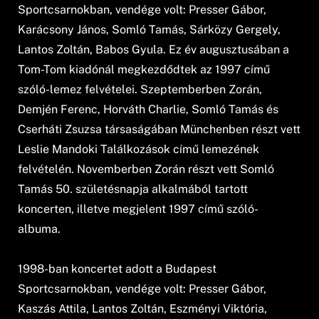
Sportcsarnokban, vendége volt: Presser Gábor,
Karácsony János, Somló Tamás, Sárközy Gergely,
Lantos Zoltán, Babos Gyula. Ez év augusztusában a
Tom-Tom kiadónál megkezdődtek az 1997 című
szóló-lemez felvételei. Szeptemberben Zorán,
Demjén Ferenc, Horváth Charlie, Somló Tamás és
Cserháti Zsuzsa társaságában Münchenben részt vett
Leslie Mandoki Találkozások című lemezének
felvételén. Novemberben Zorán részt vett Somló
Tamás 50. születésnapja alkalmából tartott
koncerten, illetve megjelent 1997 című szóló-
albuma.
1998-ban koncertet adott a Budapest
Sportcsarnokban, vendége volt: Presser Gábor,
Kaszás Attila, Lantos Zoltán, Eszményi Viktória,