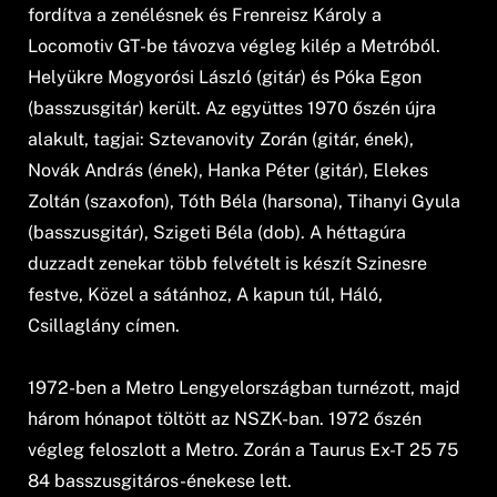
fordítva a zenélésnek és Frenreisz Károly a
Locomotiv GT-be távozva végleg kilép a Metróból.
Helyükre Mogyorósi László (gitár) és Póka Egon
(basszusgitár) került. Az együttes 1970 őszén újra
alakult, tagjai: Sztevanovity Zorán (gitár, ének),
Novák András (ének), Hanka Péter (gitár), Elekes
Zoltán (szaxofon), Tóth Béla (harsona), Tihanyi Gyula
(basszusgitár), Szigeti Béla (dob). A héttagúra
duzzadt zenekar több felvételt is készít Szinesre
festve, Közel a sátánhoz, A kapun túl, Háló,
Csillaglány címen.
1972-ben a Metro Lengyelországban turnézott, majd
három hónapot töltött az NSZK-ban. 1972 őszén
végleg feloszlott a Metro. Zorán a Taurus Ex-T 25 75
84 basszusgitáros-énekese lett.