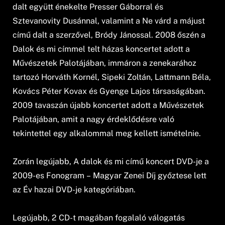
dalt együtt énekelte Presser Gáborral és
Sztevanovity Dusánnal, valamint a Ne várd a májust
című dalt a szerzővel, Bródy Jánossal. 2008 őszén a
Dalok és mi címmel telt házas koncertet adott a
Művészetek Palotájában, immáron a zenekarához
tartozó Horváth Kornél, Sipeki Zoltán, Lattmann Béla,
Kovács Péter Kovax és Gyenge Lajos társaságában.
2009 tavaszán újabb koncertet adott a Művészetek
Palotájában, amit a nagy érdeklődésre való
tekintettel egy alkalommal meg kellett ismételnie.
Zorán legújabb, A dalok és mi című koncert DVD-je a
2009-es Fonogram – Magyar Zenei Díj győztese lett
az Év hazai DVD-je kategóriában.
Legújabb, 2 CD-t magában fogalaló válogatás