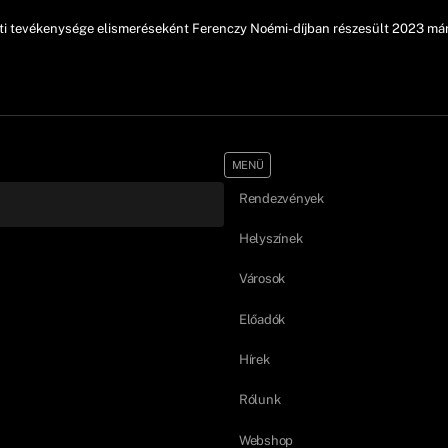
ti tevékenysége elismeréseként Ferenczy Noémi-díjban részesült 2023 már
MENÜ
Rendezvények
Helyszínek
Városok
Előadók
Hírek
Rólunk
Webshop