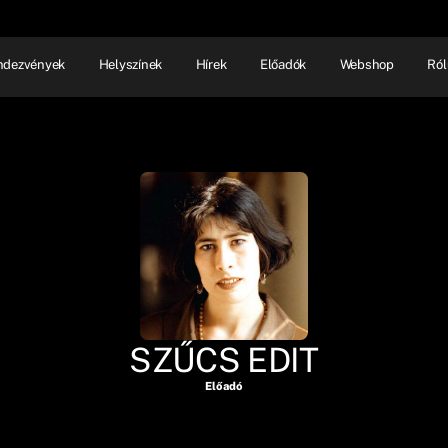
ndezvények
Helyszínek
Hírek
Előadók
Webshop
Ról
NHÁZ
ELŐADÓI EST
SHOW
SZŰCS EDIT
Előadó