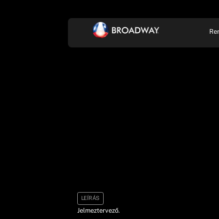
Re
KONCERT, ZENE
SZÍ
LEÍRÁS
Jelmeztervező.