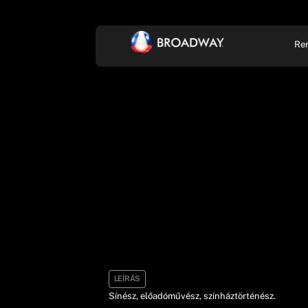
Re
KONCERT, ZENE
SZÍ
LEÍRÁS
Sínész, előadóművész, színháztörténész.