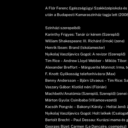
A Flór Ferenc Egészségügyi Szakközépiskola és 
után a Budapesti Kamaraszínház tagja lett (2008
Színházi szerepeiből:
Karinthy Frigyes: Tanár úr kérem (Szereplő)
William Shakespeare: III. Richárd (Írnok) (zene)
Henrik Ibsen: Brand (Iskolamester)
Nyikolaj Vasziljevics Gogol: A revizor (Szereplő)
Tim Rice – Andrew Lloyd Webber – Miklós Tibor: 
Alexander Breffort – Márguerite Monnot: Irma, te
F. Knott: Gyilkosság telefonhívásra (Max)
Benny Andersson – Björn Ulvaeus – Tim Rice: Sa
Vaszary Gábor: Klotild néni (Flórián)
Machbeth/Anatómia (Szereplő, Szereplő) (zenei s
Márton Gyula: Csinibaba (Villamosvezető)
Kacsóh Pongrác – Bakonyi Károly – Heltai Jenő: 
Nyikolaj Vasziljevics Gogol: Holt lelkek (Csaloga
Bertolt Brecht – Paul Dessau: Kurázsi mama és 
Georges Bizet: Carmen (Le Dancaïre, csempész)