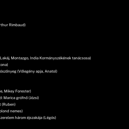
rthur Rimbaud)
) (Lakáj, Montazgo, India Kormányszékének tanácsosa)
tona)
ószőnyeg (Vőlegény apja, Anatol)
ie, Mikey Forester)
 Marica grófnő (Józsi)
t (Ruben)
bolond nemes)
szerelem három éjszakája (Légós)