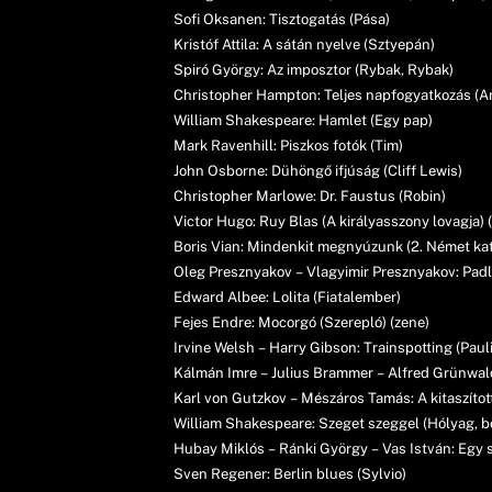
Sofi Oksanen: Tisztogatás (Pása)
Kristóf Attila: A sátán nyelve (Sztyepán)
Spiró György: Az imposztor (Rybak, Rybak)
Christopher Hampton: Teljes napfogyatkozás (A
William Shakespeare: Hamlet (Egy pap)
Mark Ravenhill: Piszkos fotók (Tim)
John Osborne: Dühöngő ifjúság (Cliff Lewis)
Christopher Marlowe: Dr. Faustus (Robin)
Victor Hugo: Ruy Blas (A királyasszony lovagja
Boris Vian: Mindenkit megnyúzunk (2. Német ka
Oleg Presznyakov – Vlagyimir Presznyakov: Padl
Edward Albee: Lolita (Fiatalember)
Fejes Endre: Mocorgó (Szerepló) (zene)
Irvine Welsh – Harry Gibson: Trainspotting (Paul
Kálmán Imre – Julius Brammer – Alfred Grünwald:
Karl von Gutzkov – Mészáros Tamás: A kitaszítot
William Shakespeare: Szeget szeggel (Hólyag, 
Hubay Miklós – Ránki György – Vas István: Egy 
Sven Regener: Berlin blues (Sylvio)