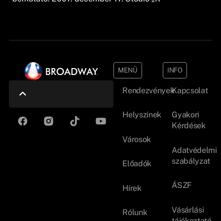
MENÜ
INFO
Rendezvények
Kapcsolat
Helyszínek
Gyakori
Kérdések
Városok
Adatvédelmi
szabályzat
Előadók
ÁSZF
Hírek
Vásárlási
Rólunk
tájékoztató