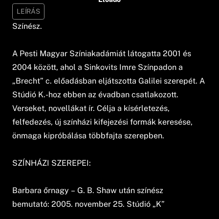
LEÍRÁS
Színész.
A Pesti Magyar Színiakadámiát látogatta 2001 és
2004 között, ahol a Sinkovits Imre Színpadon a
„Brecht” c. előadásban eljátszotta Galilei szerepét. A
Stúdió K.-hoz ebben az évadban csatlakozott.
Verseket, novellákat ír. Célja a kísérletezés,
felfedezés, új színházi kifejezési formák keresése,
önmaga kipróbálása többfajta szerepben.
SZÍNHÁZI SZEREPEI:
Barbara őrnagy – G. B. Shaw után színész
bemutató: 2005. november 25. Stúdió „K”