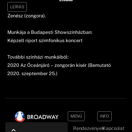
LEÍRÁS
Zenész (zongora).
Munkája a Budapesti Showszínházban:
Képzelt riport szimfonikus koncert
További színházi munkáiból:
2020 Az Óceánjáró – zongorán kísér (Bemutató
2020. szeptember 25.)
MENÜ
INFO
Rendezvények
Kapcsolat