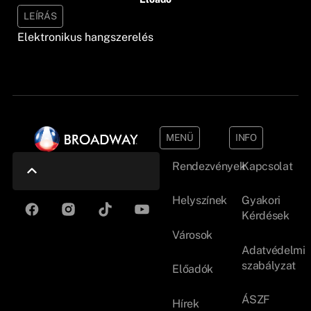
LEÍRÁS
Elektronikus hangszerelés
MENÜ
INFO
Rendezvények
Kapcsolat
Helyszínek
Gyakori
Kérdések
Városok
Adatvédelmi
szabályzat
Előadók
ÁSZF
Hírek