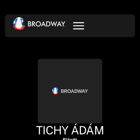
TICHY ÁDÁM
Előadó