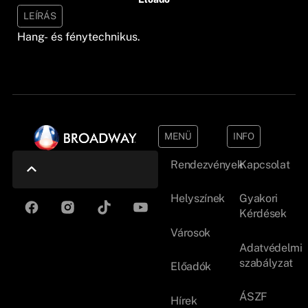
LEÍRÁS
Hang- és fénytechnikus.
MENÜ
INFO
Rendezvények
Kapcsolat
Helyszínek
Gyakori
Kérdések
Városok
Adatvédelmi
szabályzat
Előadók
ÁSZF
Hírek