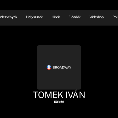
ndezvények
Helyszínek
Hírek
Előadók
Webshop
Ról
NHÁZ
ELŐADÓI EST
SHOW
TOMEK IVÁN
Előadó