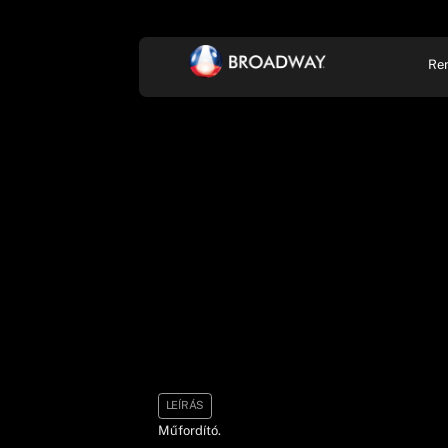
Re
KONCERT, ZENE
SZÍ
LEÍRÁS
Műfordító.