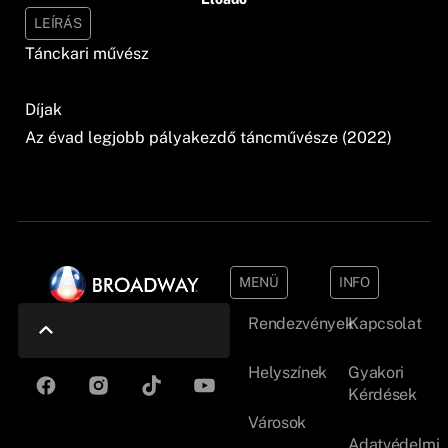
LEÍRÁS
Tánckari művész
Díjak
Az évad legjobb pályakezdő táncművésze (2022)
MENÜ
INFO
Rendezvények
Kapcsolat
Helyszínek
Gyakori
Kérdések
Városok
Adatvédelmi