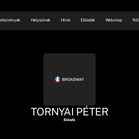
ndezvények
Helyszínek
Hírek
Előadók
Webshop
Ról
NHÁZ
ELŐADÓI EST
SHOW
TORNYAI PÉTER
Előadó