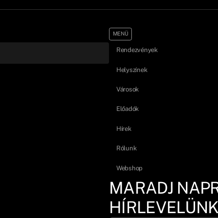
MENÜ
Rendezvények
Helyszínek
Városok
Előadók
Hírek
Rólunk
Webshop
MARADJ NAP
HÍRLEVELÜNK