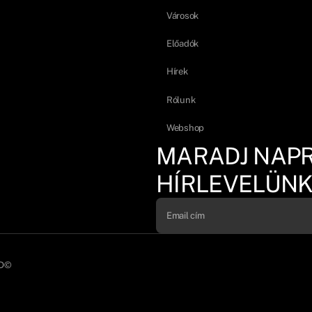
Városok
Előadók
Hírek
Rólunk
Webshop
MARADJ NAP
HÍRLEVELÜNK
D©