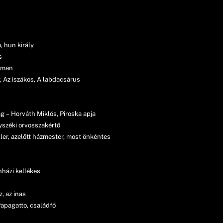
, hun király
s
etman
y, Az iszákos, A labdacsárus
 – Horváth Miklós, Piroska apja
nyszéki orvosszakértő
er, azelőtt házmester, most önkéntes
nházi kellékes
, az inas
Papagatto, családfő