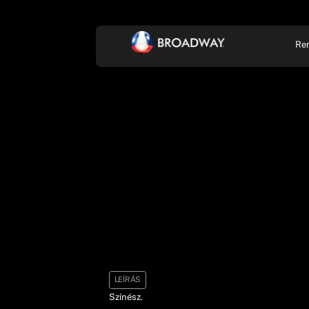
Re
KONCERT, ZENE
SZÍ
LEÍRÁS
Színész.