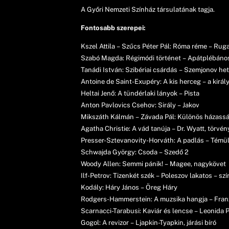
A Győri Nemzeti Színház társulatának tagja.
Fontosabb szerepei:
Kszel Attila – Szűcs Péter Pál: Róma réme – Ruga
Szabó Magda: Régimódi történet – Apátplébáno
Tanádi István: Szibériai csárdás – Szemjonov h
Antoine de Saint-Exupéry: A kis herceg – a királ
Heltai Jenő: A tündérlaki lányok – Pista
Anton Pavlovics Csehov: Sirály – Jakov
Mikszáth Kálmán – Závada Pál: Különös házasság
Agatha Christie: A vád tanúja – Dr. Wyatt, törvé
Presser-Sztevanovity-Horváth: A padlás – Témüll
Schwajda György: Csoda – Szedő 2
Woody Allen: Semmi pánik! – Magee, nagykövet
Ilf-Petrov: Tizenkét szék – Poleszov lakatos – szí
Kodály: Háry János – Öreg Háry
Rodgers-Hammerstein: A muzsika hangja – Franz
Scarnacci-Tarabusi: Kaviár és lencse – Leonida 
Gogol: A revizor – Ljapkin-Tyapkin, járási bíró