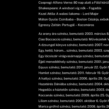
Csepregi-Alfons-Verne: 80 nap alatt a Föld körül
Shakespeare: A windsori víg nők – Fogadós
Kszel Attila: A walesi lakoma – Lord Major
Máton Gyula: Csinibaba – Boston Cézárja, exbo
Egressy Zoltán: Portugál – Kocsmáros
Az arany ára színész, bemutató: 2003. március 8
Ciao Boccaccio színész, bemutató: Művészetek 
A dzsungel könyve színész, bemutató: 2007. no
Egy, kettő, három… színész, bemutató: 2003. sz
Egy lócsiszár virágvasárnapja színész, bemutató
Éjjeli menedékhely színész, bemutató: 2001. jan
Equus színész, bemutató: 2011. január 22. Győri
Hamlet színész, bemutató: 2011. február 19. Győ
A hattyú színész, bemutató: 2006. április 29. G
Hazatérés Dániába színész, bemutató: 2004. okt
Hegedűs a háztetőn színész, bemutató: 2003. d
Koccanás színész, bemutató: 2009. április 25. G
Liliom színész, bemutató: 2001. október 6. Győr
Marica grófnő színész, bemutató: 2008. április 