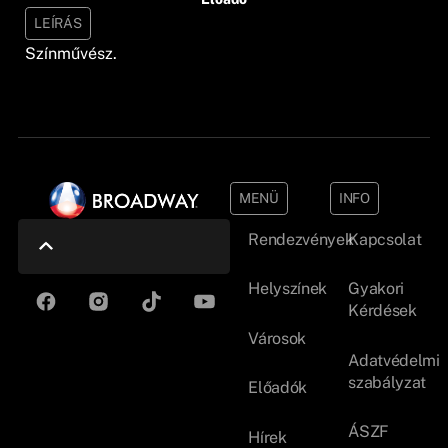
LEÍRÁS
Színművész.
MENÜ
INFO
Rendezvények
Kapcsolat
Helyszínek
Gyakori
Kérdések
Városok
Adatvédelmi
szabályzat
Előadók
ÁSZF
Hírek