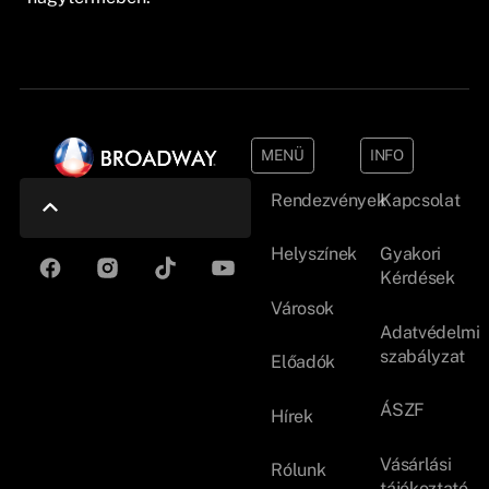
MENÜ
INFO
Rendezvények
Kapcsolat
Helyszínek
Gyakori
Kérdések
Városok
Adatvédelmi
szabályzat
Előadók
ÁSZF
Hírek
Vásárlási
Rólunk
tájékoztató