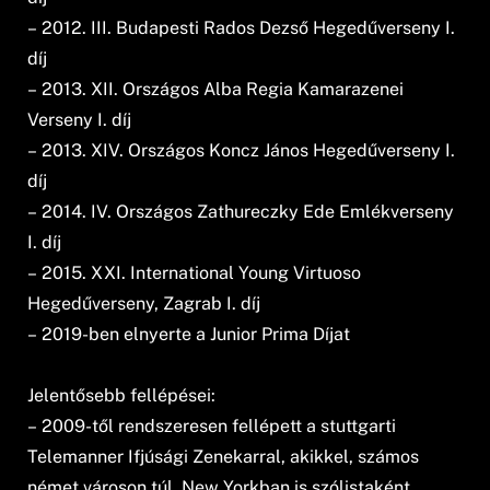
– 2012. III. Budapesti Rados Dezső Hegedűverseny I.
díj
– 2013. XII. Országos Alba Regia Kamarazenei
Verseny I. díj
– 2013. XIV. Országos Koncz János Hegedűverseny I.
díj
– 2014. IV. Országos Zathureczky Ede Emlékverseny
I. díj
– 2015. XXI. International Young Virtuoso
Hegedűverseny, Zagrab I. díj
– 2019-ben elnyerte a Junior Prima Díjat
Jelentősebb fellépései:
– 2009-től rendszeresen fellépett a stuttgarti
Telemanner Ifjúsági Zenekarral, akikkel, számos
német városon túl, New Yorkban is szólistaként