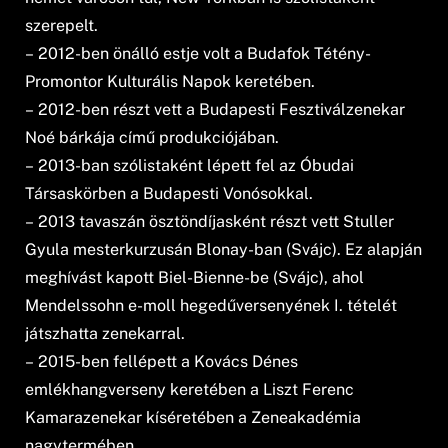
szerepelt.
– 2012-ben önálló estje volt a Budafok Tétény-
Promontor Kulturális Napok keretében.
– 2012-ben részt vett a Budapesti Fesztiválzenekar
Noé bárkája című produkciójában.
– 2013-ban szólistaként lépett fel az Óbudai
Társaskörben a Budapesti Vonósokkal.
– 2013 tavaszán ösztöndíjasként részt vett Stuller
Gyula mesterkurzusán Blonay-ban (Svájc). Ez alapján
meghívást kapott Biel-Bienne-be (Svájc), ahol
Mendelssohn e-moll hegedűversenyének I. tételét
játszhatta zenekarral.
– 2015-ben fellépett a Kovács Dénes
emlékhangverseny keretében a Liszt Ferenc
Kamarazenekar kíséretében a Zeneakadémia
nagytermében.