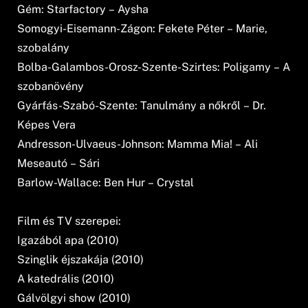
Gém: Starfactory – Aysha
Somogyi-Eisemann-Zágon: Fekete Péter – Marie,
szobalány
Bolba-Galambos-Orosz-Szente-Szirtes: Poligamy – A
szobanövény
Gyárfás-Szabó-Szente: Tanulmány a nőkről – Dr.
Képes Vera
Andresson-Ulvaeus-Johnson: Mamma Mia! – Ali
Meseautó – Sári
Barlow-Wallace: Ben Hur – Crystal
Film és TV szerepei:
Igazából apa (2010)
Szinglik éjszakája (2010)
A katedrális (2010)
Gálvölgyi show (2010)