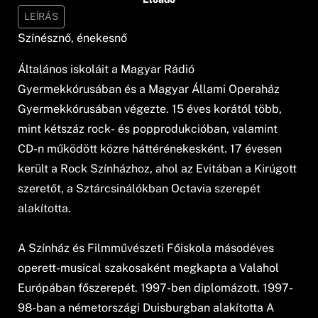
LEÍRÁS
Színésznő, énekesnő
Általános iskoláit a Magyar Rádió
Gyermekkórusában és a Magyar Állami Operaház
Gyermekkórusában végezte. 15 éves korától több,
mint kétszáz rock- és popprodukcióban, valamint
CD-n működött közre háttérénekesként. 17 évesen
került a Rock Színházhoz, ahol az Evitában a Kirúgott
szeretőt, a Sztárcsinálókban Octavia szerepét
alakította.
A Színház és Filmművészeti Főiskola másodéves
operett-musical szakosaként megkapta a Valahol
Európában főszerepét. 1997-ben diplomázott. 1997-
98-ban a németországi Duisburgban alakította A