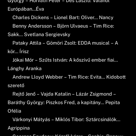
György – Horváth Péter – Dés László: Valahol
Európában…Éva
Charles Dickens – Lionel Bart: Oliver… Nancy
Benny Andersson – Björn Ulvaeus – Tim Rice:
Sakk… Svetlana Sergievsky
Pataky Attila – Gömöri Zsolt: EDDA musical – A
kör… Írisz
Jókai Mór – Szűts István: A kőszívű ember fiai…
Lánghy Aranka
Andrew Lloyd Webber – Tim Rice: Evita… Kidobott
szerető
Rejtő Jenő – Vajda Katalin – Lázár Zsigmond –
Baráthy György: Piszkos Fred, a kapitány… Pepita
Ofélia
Várkonyi Mátyás – Miklós Tibor: Sztárcsinálók…
Agrippina