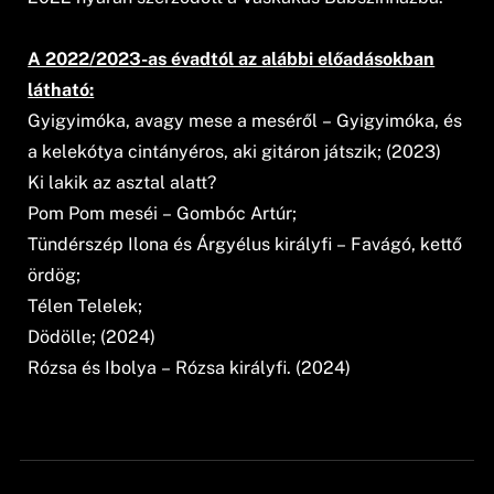
A 2022/2023-as évadtól az alábbi előadásokban
látható:
Gyigyimóka, avagy mese a meséről – Gyigyimóka, és
a kelekótya cintányéros, aki gitáron játszik; (2023)
Ki lakik az asztal alatt?
Pom Pom meséi – Gombóc Artúr;
Tündérszép Ilona és Árgyélus királyfi – Favágó, kettő
ördög;
Télen Telelek;
Dödölle; (2024)
Rózsa és Ibolya – Rózsa királyfi. (2024)