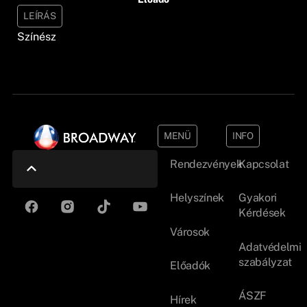
LEÍRÁS
Színész
MENÜ
INFO
Rendezvények
Kapcsolat
Helyszínek
Gyakori
Kérdések
Városok
Adatvédelmi
szabályzat
Előadók
ÁSZF
Hírek